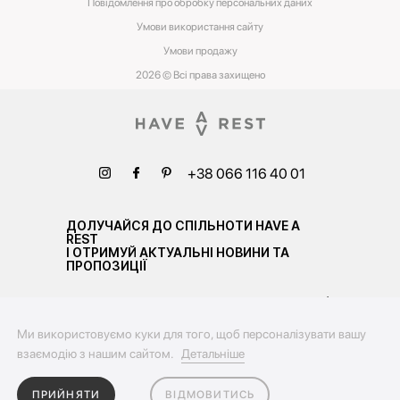
Повідомлення про обробку персональних даних
Умови використання сайту
Умови‌ ‌продажу‌
2026 © Всі права захищено
+38 066 116 40 01
ДОЛУЧАЙСЯ ДО СПІЛЬНОТИ HAVE A
REST
І ОТРИМУЙ АКТУАЛЬНІ НОВИНИ ТА
ПРОПОЗИЦІЇ
Ми використовуємо куки для того, щоб персоналізувати вашу
взаємодію з нашим сайтом.
Детальніше
ПРИЙНЯТИ
ВІДМОВИТИСЬ