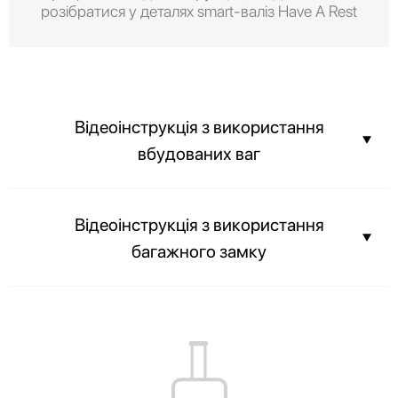
розібратися у деталях smart-валіз Have A Rest
Відеоінструкція з використання
вбудованих ваг
Ви можете дізнатися вагу вашої валізи ще до прибуття в аеропорт і
Відеоінструкція з використання
не переплачувати за вагу вашого багажу.
багажного замку
Вміст вашої валізи завжди буде в цілості, а співробітники аеропорту
зможуть з легкістю оглянути багаж без злому замка