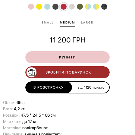
SMALL
MEDIUM
LARGE
11 200
ГРН
КУПИТИ
ЗРОБИТИ ПОДАРУНОК
В РОЗСТРОЧКУ
від
1120
грн/міс
Об'єм:
65 л
Вага:
4,2 кг
Розміри:
47,5 * 24,5 * 66 см
Місткість:
до 17 кг
Матеріал:
полікарбонат
Підкладка:
знімна з поліестеру