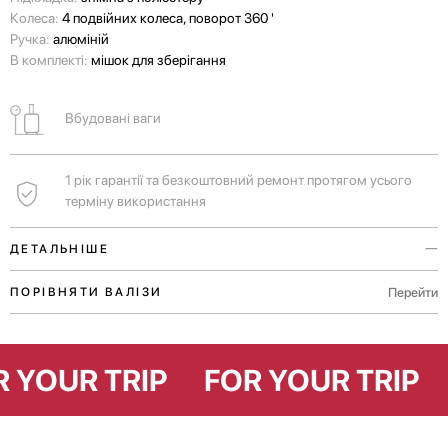
Колеса:
4 подвійних колеса, поворот 360 '
Ручка:
алюміній
В комплекті:
мішок для зберігання
Вбудовані ваги
1 рік гарантії та безкоштовний ремонт протягом усього
терміну використання
ДЕТАЛЬНІШЕ
Вбудовані ваги допоможуть вам самостійно дізнатись вагу вашого
Перейти
ПОРІВНЯТИ ВАЛІЗИ
багажу ще до прибуття в аеропорт.
Ручки у верхній і бічній частинах валізи для комфортного
FOR YOUR TRIP
FOR YOUR TRI
транспортування як у вертикальному, так і в горизонтальному
положенні.
Для незабутніх пригод у Європі тривалістю 4-7 днів.