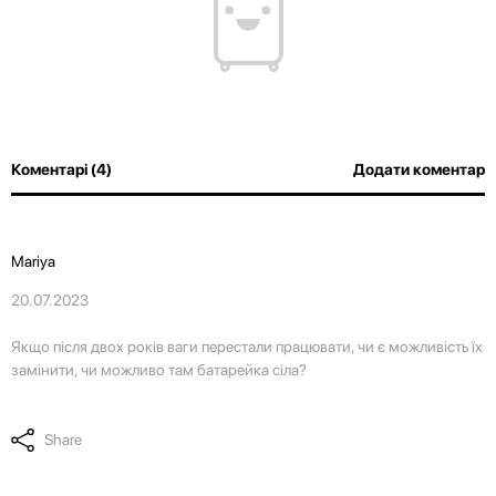
💌 Долучайся до спільноти Have A Rest!
Підпишись на наші новини та отримай
знижку
-10%
на першу покупку
Коментарі (4)
Додати коментар
Mariya
20.07.2023
Якщо після двох років ваги перестали працювати, чи є можливість їх
замінити, чи можливо там батарейка сіла?
Share