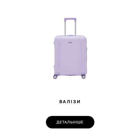
дрібних речей, наприклад, прикраси, зарядні пристрої або
документи. Також аксесуар може слугувати чохлом для планшета
чи невеликого ноутбука.
ВАЛІЗИ
ДЕТАЛЬНІШЕ