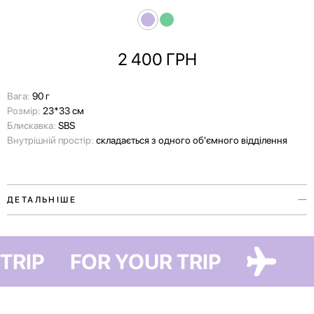
2 400
ГРН
Вага:
90 г
Розмір:
23*33 см
Блискавка:
SBS
Внутрішній простір:
складається з одного об'ємного відділення
ДЕТАЛЬНІШЕ
Яскравий органайзер, який доповнює travel-рутину!
 TRIP
FOR YOUR TRIP
Він вбереже речі або аксесуари від можливих забруднень та
пошкоджень, а також допоможе організувати простір у валізі та
зекономити максимум місця.
Плаский органайзер має одне відділення та призначений для