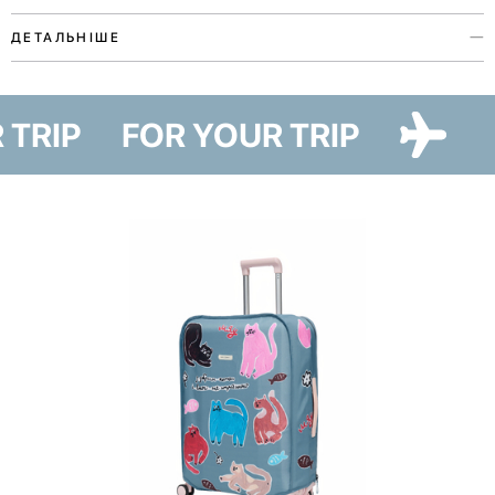
ДЕТАЛЬНІШЕ
Органайзер для косметики з колекції Paw Story присвячений любові
до наших улюбленців. Аксесуар виконаний у двох кольорах та двох
R TRIP
FOR YOUR TRIP
варіантах — Cat Paw та Dog Paw — ілюстрації до яких створила
художниця Ірина Максимова.
Органайзер допоможе зручно зберігати та завжди мати під рукою
всі улюблені засоби під час поїздок. Для цього всередині є дві
великі кишені-сітки, двосторонній знімний пенал з прозорою
кишенею на блискавці та двома кишенями на резинці на
зворотному боці.
Лінійка Paw Story має благодійну складову — купуючи товари, ви
долучаєтесь до доброї справи. 10% від продажів ми передамо на
потреби притулку в Гостомелі.