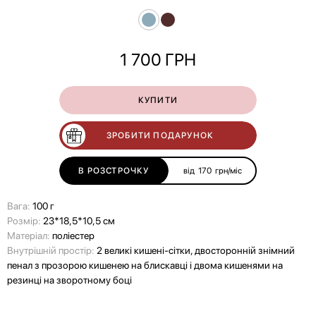
1 700
ГРН
КУПИТИ
ЗРОБИТИ ПОДАРУНОК
В РОЗСТРОЧКУ
від
170
грн/міс
Вага:
100 г
Розмір:
23*18,5*10,5 см
Матеріал:
поліестер
Внутрішній простір:
2 великі кишені-сітки, двосторонній знімний
пенал з прозорою кишенею на блискавці і двома кишенями на
резинці на зворотному боці