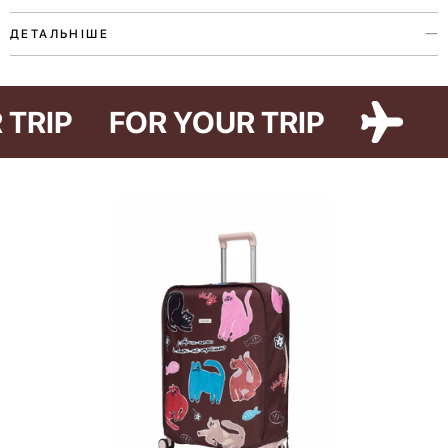
ДЕТАЛЬНІШЕ
Органайзер для косметики з колекції Paw Story присвячений любові
до наших улюбленців. Аксесуар виконаний у двох кольорах та двох
R TRIP
FOR YOUR TRIP
варіантах — Cat Paw та Dog Paw — ілюстрації до яких створила
художниця Ірина Максимова.
Органайзер допоможе зручно зберігати та завжди мати під рукою
всі улюблені засоби під час поїздок. Для цього всередині є дві
великі кишені-сітки, двосторонній знімний пенал з прозорою
кишенею на блискавці та двома кишенями на резинці на
зворотному боці.
Лінійка Paw Story має благодійну складову — купуючи товари, ви
долучаєтесь до доброї справи. 10% від продажів ми передамо на
потреби притулку в Гостомелі.