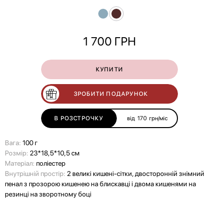
1 700
ГРН
КУПИТИ
ЗРОБИТИ ПОДАРУНОК
В РОЗСТРОЧКУ
від
170
грн/міс
Вага:
100 г
Розмір:
23*18,5*10,5 см
Матеріал:
поліестер
Внутрішній простір:
2 великі кишені-сітки, двосторонній знімний
пенал з прозорою кишенею на блискавці і двома кишенями на
резинці на зворотному боці