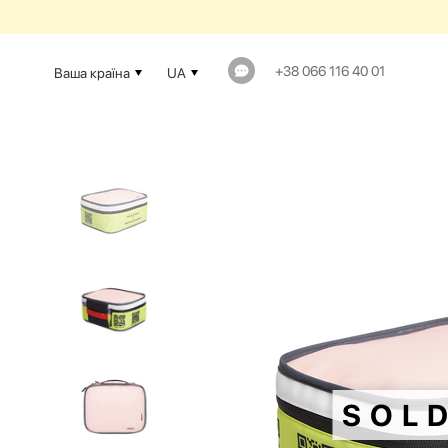
+38 066 116 40 01
Ваша країна
UA
SOL