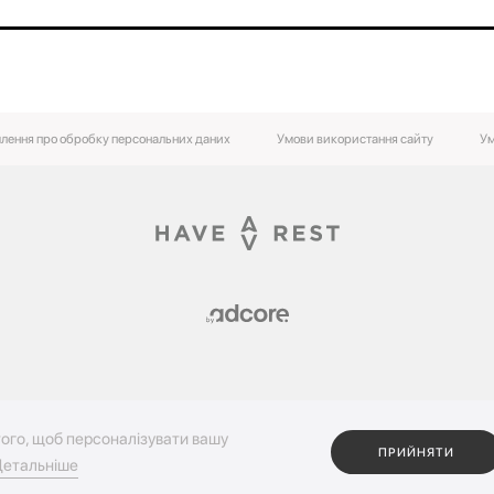
лення про обробку персональних даних
Умови використання сайту
Ум
ого, щоб персоналізувати вашу
ПРИЙНЯТИ
етальніше