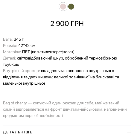
2 900
ГРН
Вага:
345 г
Розмір:
42*42 см
Матеріал:
ПЕТ (поліетилентерефталат)
Деталі:
світловідбиваючий шнур, оброблений термозбіжною
трубкою
Внутрішній простір:
складається з основного внутрішнього
відділення та двох кишень: великої зовнішньої на блискавці та
маленької внутрішньої
Bag of charity — купуючий один рюкзак для себе, майже такий
самий відправляється на фронт дівчатам-військовим, наповнений
предметам першої необхідності
ДЕТАЛЬНІШЕ