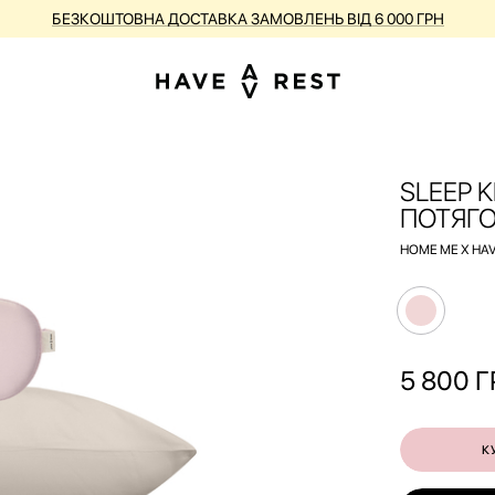
КУПУЙ ВАЛІЗИ З НЕДОСКОНАЛОСТЯМИ ЗІ ЗНИЖКОЮ ДО -25%
SLEEP 
ПОТЯГО
HOME ME X HAV
5 800
Г
К