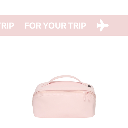
бамбука, спе
українських п
беруші. Бамбу
ніжний до шк
FOR YOUR TRIP
FOR YOUR TR
зануритися в 
Створюй влас
там, де це на
комфортну по