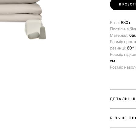
В РОЗСТ
Вага:
880 г
Постільна біл
Матеріал:
ба
Розмір прост
резинці:
60*1
Розмір підко
см
Розмір навол
ДЕТАЛЬНІ
SLEEP KIT MA
твого максим
БІЛЬШЕ П
Набір включає