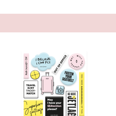
ціально адаптований до спального місця в
отягах, а також шовкову маску для сну та
к у складі — м’який і гіпоалергенний, шовк —
іри та волосся, а беруші допоможуть
IP
тишу й відпочити без зайвих звуків.
ний простір для тиші, сну та відновлення —
йбільше потрібно. Налаштовуйся на
дорож та почувайся, як вдома.