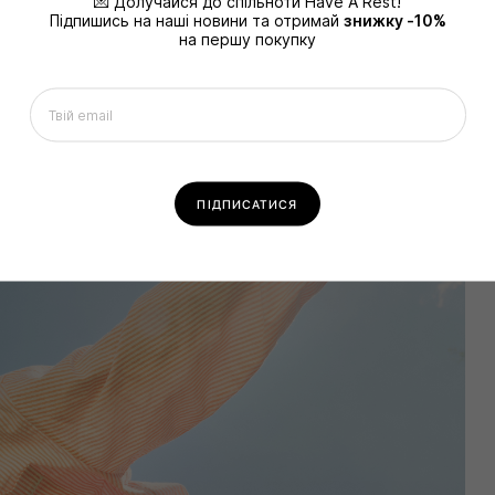
💌 Долучайся до спільноти Have A Rest!
Підпишись на наші новини та отримай
знижку -10%
на першу покупку