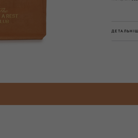
ДЕТАЛЬНІ
Сумка-шопер 
аксесуар, що 
простих момен
теплій тиші л
Виконана в on
кольорах та 
Усередині — 
Сумка зручно
капсулу, але
окремо.