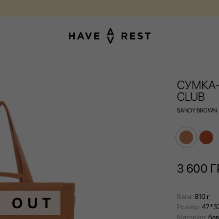
А БЕЗКОШТОВНИЙ РЕМОНТ ДЛЯ КОЖНОЇ ВАЛІЗИ ПРОТЯГОМ УСЬОГО 
СУМКА-
CLUB
SANDY BROWN
3 600
Г
Вага:
810 г
D OUT
Розмір:
47*3
Матеріал:
ба