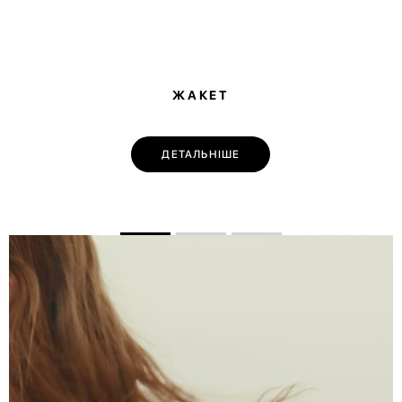
ЖАКЕТ
ДЕТАЛЬНІШЕ
💌 Долучайся до спільноти Have A Rest!
Підпишись на наші новини та отримай
знижку
-10%
на першу покупку