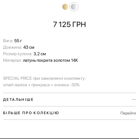
7 125
ГРН
Вага:
55 г
Довжина:
43 см
Розмір кулона:
3,2 см
Матеріал:
латунь покрита золотом 14К
SPECIAL PRICE при замовленні комплекту:
smart-валіза + прикраса = знижка -30%
ДЕТАЛЬНІШЕ
Скучили за мандрівками? У нас є дещо особливе — кулон у вигляді
Перейти
БІЛЬШЕ ПРО КОЛЕКЦІЮ
літака FLY ME, створений разом з Poche Jewelry.
Кулон можна придбати разом з браслетом чи ланцюжком. Вироби
створені з латуні і покриті 14-каратним золотом і білим родієм.