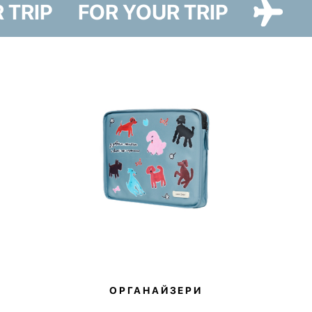
R TRIP
FOR YOUR TRIP
варіантах — Cat Paw та Dog Paw — ілюстрації до яких створила
художниця Ірина Максимова.
Чохол надійно захистить валізу від пилу, бруду та подряпин під час
поїздки, а також дозволить заощадити на пакуванні й стане
екологічною заміною плівці, в яку пакують валізи в аеропортах.
Лінійка Paw Story має благодійну складову — купуючи товари, ви
долучаєтесь до доброї справи. 10% від продажів ми передамо на
потреби притулку в Гостомелі.
ОРГАНАЙЗЕРИ