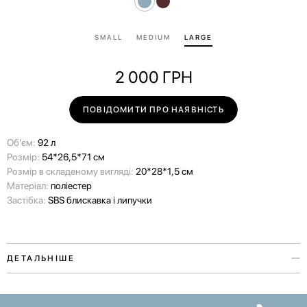
SMALL
MEDIUM
LARGE
2 000
ГРН
ПОВІДОМИТИ ПРО НАЯВНІСТЬ
Об'єм:
92 л
Розмір:
54*26,5*71 см
Розмір в складеному вигляді:
20*28*1,5 см
Матеріал:
поліестер
Застібка:
SBS блискавка і липучки
ДЕТАЛЬНІШЕ
Захисний чохол для валізи з колекції Paw Story присвячений любові
до наших улюбленців. Аксесуар виконаний у двох кольорах та двох