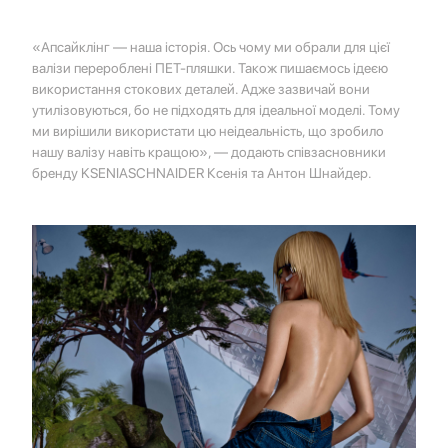
«Апсайклінг — наша історія. Ось чому ми обрали для цієї
валізи перероблені ПЕТ-пляшки. Також пишаємось ідеєю
використання стокових деталей. Адже зазвичай вони
утилізовуються, бо не підходять для ідеальної моделі. Тому
ми вирішили використати цю неідеальність, що зробило
нашу валізу навіть кращою», — додають співзасновники
бренду KSENIASCHNAIDER Ксенія та Антон Шнайдер.