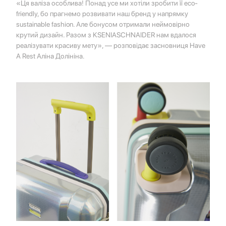
«Ця валіза особлива! Понад усе ми хотіли зробити її eco-
friendly, бо прагнемо розвивати наш бренд у напрямку
sustainable fashion. Але бонусом отримали неймовірно
крутий дизайн. Разом з KSENIASCHNAIDER нам вдалося
реалізувати красиву мету», — розповідає засновниця Have
A Rest Аліна Долініна.