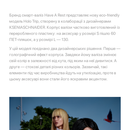
Бренд смарт-валіз Have A Rest представляє нову eco-friendly
модель Holo Trip, створену в колаборації з дизайнерами
KSENIASCHNAIDER. Корпус валізи частково виготовлений із
переробленого пластику: на аксесуар у розмірі S пішло 60
ПЕТ-пляшок, а у розмірі L — 130.
У цій моделі поєднано два дизайнерських рішення. Перше —
голографічний ефект корпуса. Завдяки йому валіза змінює
свій колір в залежності від кута, під яким на неї дивитися. А
друге — стокові деталі різних кольорів. Зазвичай, такі
елементи під час виробництва йдуть на утилізацію, проте в
цьому аксесуарі вони стали його яскравим акцентом.