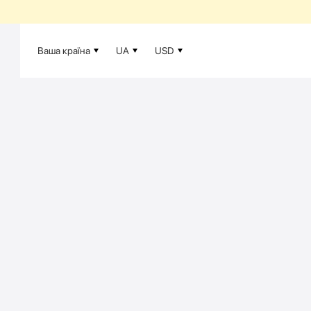
Ваша країна
UA
USD