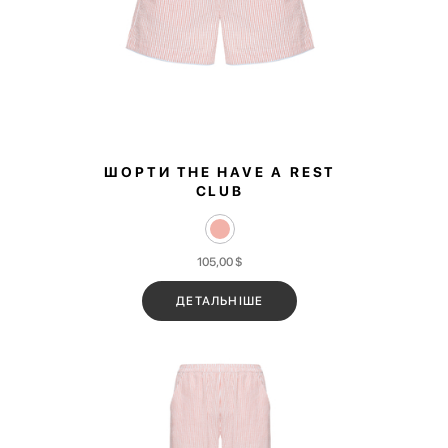
ШОРТИ THE HAVE A REST
CLUB
105,00
$
💌 Долучайся до спільноти Have A Rest!
ДЕТАЛЬНІШЕ
Підпишись на наші новини та отримай
знижку
-10%
на першу покупку