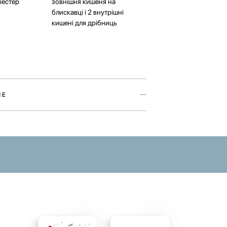
іестер
зовнішня кишеня на
блискавці і 2 внутрішні
кишені для дрібниць
ШЕ
тбука з колекції Paw Story присвячений
ших улюбленців. Аксесуар виконаний у двох
двох варіантах — Cat Paw та Dog Paw —
о яких створила художниця Ірина Максимова.
ить ноутбук від зовнішніх пошкоджень та
чно розмістити аксесуари до нього. Для
сновного відділення є одна велика зовнішня
скавці та дві внутрішні кишені для дрібниць.
іряти відповідність розмірів вашого ноутбука
ед замовленням.