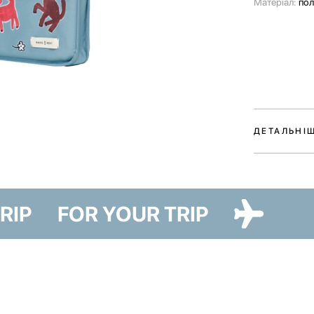
Матеріал:
пол
ДЕТАЛЬНІ
Чохол для ноу
любові до на
кольорах та 
ілюстрації д
UR TRIP
FOR YOUR TRIP
Чохол захист
допоможе зру
цього крім о
кишеня на бли
Радимо перев
та чохла пер