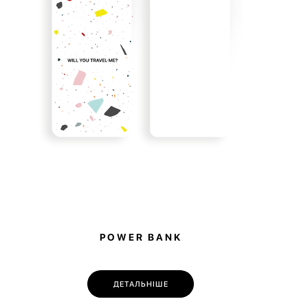
Story має благодійну складову — купуючи
лучаєтесь до доброї справи. 10% від продажів
на потреби притулку в Гостомелі.
POWER BANK
ДЕТАЛЬНІШЕ