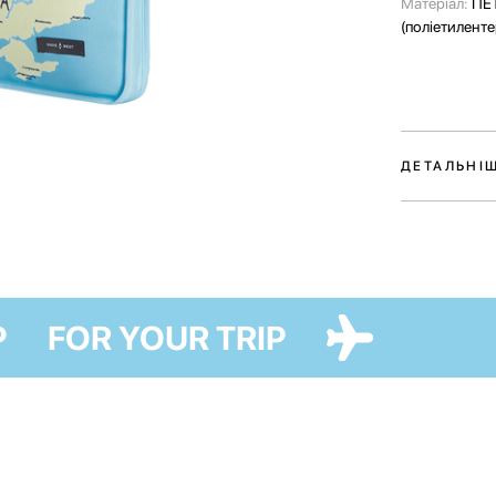
Матеріал:
ПЕ
(поліетилент
ДЕТАЛЬНІ
Чохол для ноу
колаборації 
Колекція, як
любові до Укр
Аксесуар доп
 TRIP
FOR YOUR TRIP
пошкоджень т
нього компле
Одна велика 
зберігання ак
кишені станут
перевіряти ві