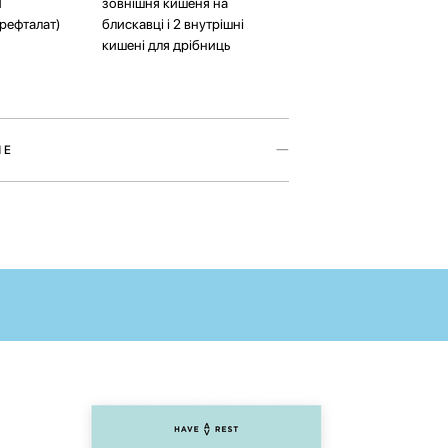
Т
зовнішня кишеня на
ерефталат)
блискавці і 2 внутрішні
кишені для дрібниць
ШЕ
тбуку — аксесуар з колекції My home, в
з українською художницею Марією Лапко.
а стала особливою завдяки своєму меседжу
аїни.
оможе захистити ваш ноутбук від зовнішніх
а завжди мати під рукою всі необхідні до
ктуючі.
зовнішня кишеня ідеально підійде для
сесуарів до вашого девайсу, а 2 внутрішні
ь у нагоді для безлічі дрібниць. Радимо
дповідність розмірів вашого ноутбуку та чохлу