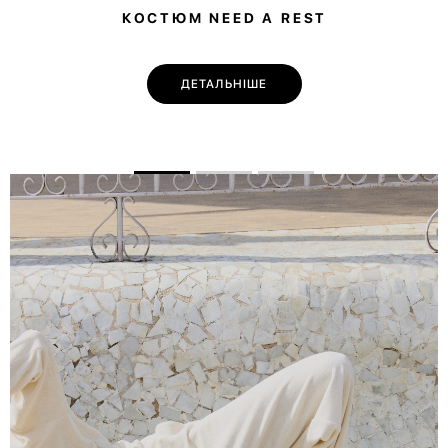
КОСТЮМ NEED A REST
ДЕТАЛЬНІШЕ
💌 Долучайся до спільноти Have A Rest!
Підпишись на наші новини та отримай
знижку
-10%
на першу покупку