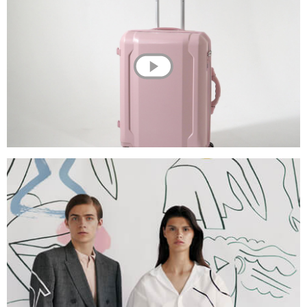
💌 Долучайся до спільноти Have A Rest!
Підпишись на наші новини та отримай
знижку
-10%
на першу покупку