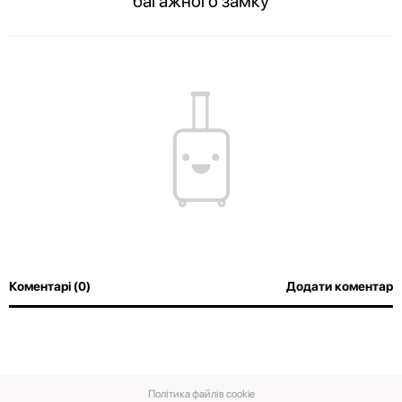
багажного замку
Вміст вашої валізи завжди буде в цілості, а співробітники аеропорту
зможуть з легкістю оглянути багаж без злому замка
Коментарі (0)
Додати коментар
Політика файлів cookie