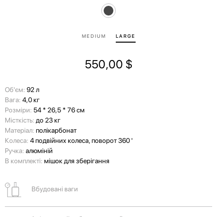
MEDIUM
LARGE
550,00
$
Об'єм:
92 л
Вага:
4,0 кг
Розміри:
54 * 26,5 * 76 см
Місткість:
до 23 кг
Матеріал:
полікарбонат
Колеса:
4 подвійних колеса, поворот 360 '
Ручка:
алюміній
В комплекті:
мішок для зберігання
Вбудовані ваги