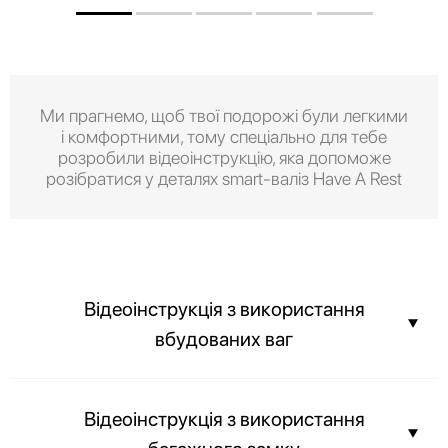
Ми прагнемо, щоб твої подорожі були легкими
і комфортними, тому спеціально для тебе
розробили відеоінструкцію, яка допоможе
розібратися у деталях smart-валіз Have A Rest
Відеоінструкція з використання
вбудованих ваг
Ви можете дізнатися вагу вашої валізи ще до прибуття в аеропорт і
Відеоінструкція з використання
не переплачувати за вагу вашого багажу.