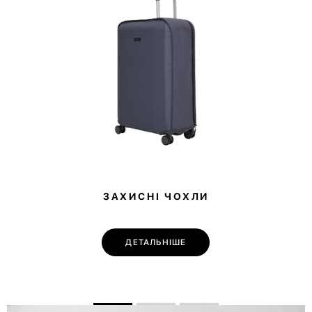
ЗАХИСНІ ЧОХЛИ
ДЕТАЛЬНІШЕ
💌 Долучайся до спільноти Have A Rest!
Підпишись на наші новини та отримай
знижку
-10%
на першу покупку