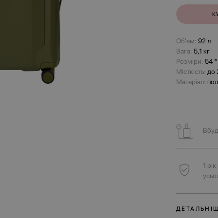
К
Об'єм:
92 л
Вага:
5,1 кг
Розміри:
54 *
Місткість:
до 
Матеріал:
пол
Вбуд
1 рі
усьо
ДЕТАЛЬНІ