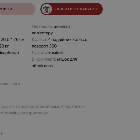
УПИТИ
ЗРОБИТИ ПОДАРУНОК
Підкладка:
знімна з
поліестеру
 26,5 * 76 см
Колеса:
4 подвійних колеса,
23 кг
поворот 360 '
ікарбонат
Ручка:
алюміній
В комплекті:
мішок для
зберігання
овані ваги
к гарантії та безкоштовний ремонт протягом
го терміну використання
ШЕ