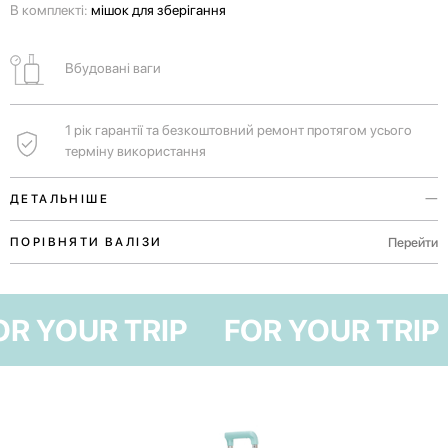
В комплекті:
мішок для зберігання
Вбудовані ваги
1 рік гарантії та безкоштовний ремонт протягом усього
терміну використання
ДЕТАЛЬНІШЕ
Ви можете дізнатися вагу вашої валізи ще до прибуття в аеропорт і
Перейти
ПОРІВНЯТИ ВАЛІЗИ
не переплачувати за зайву вагу.
Ручки у верхній і бічній частинах валізи для комфортного
FOR YOUR TRIP
FOR YOUR TRI
транспортування як у вертикальному, так і в горизонтальному
положенні.
Для справжніх поціновувачів шопінгу, подорожей з сім'єю або
канікул на Балі.