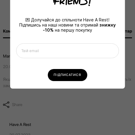
💌 Долучайся до спільноти Have A Rest!
Підпишись на наші новини та отримай
знижку
-10%
на першу покупку
Коментарі (4)
Додати коментар
Mariya
20.07.2023
Якщо після двох років ваги перестали працювати, чи є можливість їх
замінити, чи можливо там батарейка сіла?
Share
Have A Rest
20.07.2023