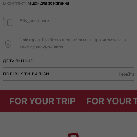
В комплекті:
мішок для зберігання
Вбудовані ваги
1 рік гарантії та безкоштовний ремонт протягом усього
терміну використання
ДЕТАЛЬНІШЕ
Вбудовані ваги допоможуть вам самостійно дізнатись вагу вашого
Перейти
ПОРІВНЯТИ ВАЛІЗИ
багажу ще до прибуття в аеропорт.
Ручки у верхній і бічній частинах валізи для комфортного
IP
FOR YOUR TRIP
FOR YOU
транспортування як у вертикальному, так і в горизонтальному
положенні.
Для незабутніх пригод у Європі тривалістю 4-7 днів.