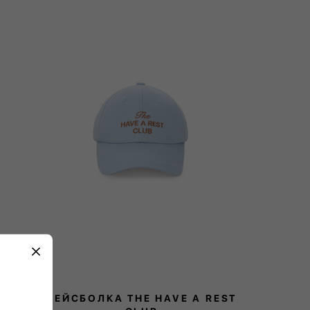
х та прикрашені вишивкою The Have A Rest
 поєднуються з іншими речами колекції в
так само легко доповнять будь-який гардероб
БЕЙСБОЛКА THE HAVE A REST