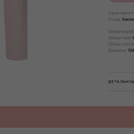
Характеристи
Склад:
бавов
Заміри вироб
Обхват талії:
Обхват стего
Довжина:
104
ДЕТАЛЬНІ
Штани з колек
елемент гард
задоволення 
вікендах за м
Виготовлені з
комфортну до