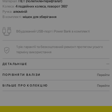
Матеріал:
ПЕТ (поліетилентерефталат)
Колеса:
4 подвійних колеса, поворот 360’
Ручка:
алюміній
В комплекті:
мішок для зберігання
Вбудований USB-порт і Power Bank в комплекті
1 рік гарантії та безкоштовний ремонт протягом усього
терміну використання
ДЕТАЛЬНІШЕ
Ця валіза — справжній eco-friendly аксесуар. Її корпус з
Перейти
ПОРІВНЯТИ ВАЛІЗИ
голографічним ефектом виготовлений із переробленого пластику, а
саме — з 60 ПЕТ-пляшок.
Перейти
БІЛЬШЕ ПРО КОЛЕКЦІЮ
Ще одна фішка — стокові деталі від інших моделей валіз. Ми віримо
у sustainable fashion, а скомбіновані у різних кольорах, ці деталі ще й
роблять кожен аксесуар унікальним.