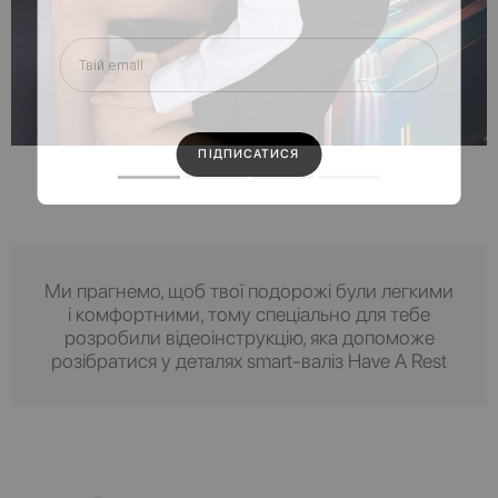
Ми прагнемо, щоб твої подорожі були легкими
і комфортними, тому спеціально для тебе
розробили відеоінструкцію, яка допоможе
розібратися у деталях smart-валіз Have A Rest