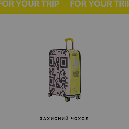
P
FOR YOUR TRIP
FOR YOUR 
Разом з вбудованим USB-портом та power bank у комплекті модель
претендує на звання ідеальної валізи як для себе, так і на
подарунок.
ЗАХИСНИЙ ЧОХОЛ