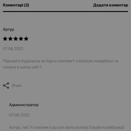
Коментарі (2)
Додати коментар
Артур
07.08.2022
Підкажіть будьласка чи йде в комплекті з валізою повербанк та
скільки в ньому мАг?
Share
Администратор
07.08.2022
Артур, так! У комплекті до усіх валіз розмір S (крім колаборації