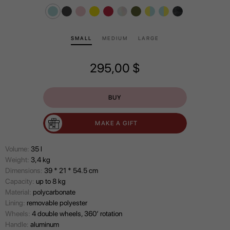
SMALL
MEDIUM
LARGE
295,00
$
BUY
MAKE A GIFT
Volume:
35 l
Wеight:
3,4 kg
Dimensions:
39 * 21 * 54.5 cm
Capacity:
up to 8 kg
Material:
polycarbonate
Lining:
removable polyester
Wheels:
4 double wheels, 360’ rotation
Handle:
aluminum