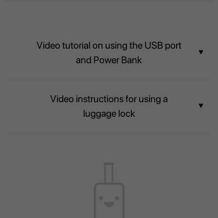
Video tutorial on using the USB port
and Power Bank
Stay connected with the built-in USB port and Power bank.
Video instructions for using a
luggage lock
The contents of your suitcase will always be safe, and airport officers will
be able to inspect luggage easily without breaking the lock.