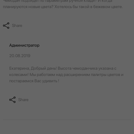
Чемодан подойдёт по параметрам ручной клади? И когда
планируются новые цвета? Хотелось бы такой в бежевом цвете.
Share
Администратор
20.08.2019
Екатерина, Добрый день! Высота чемоданчика указана с
колесами! Мы работаем над расширением палитры цветов и
постараемся Вас удивить !
Share