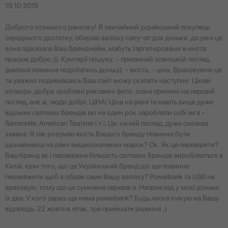
19.10.2019
Доброго осіннього раночку! Я звичайний український покупець
середнього достатку, обираю валізку carry-on для доньки, до речі це
вона підказала Ваш бренднейм, мабуть таргетированіє в инста
працює добре ;)). Критерії пошуку: - приємний зовнішній погляд,
(валізка повинна подобатись доньці); - якість; - ціна; Враховуючи це
та уважно подивившись Ваш сайт можу сказати наступне: Цікаві
кольори, добре зроблені рекламні фото, зовні приємні на перший
погляд, але ж, люди добрі, ЦІНА! Ціна на рівні та навіть вище дуже
відомих світових брендів які не один рок заробляли собі ім'я -
Samsonite, American Tourisrer і т.і. Це, на мій погляд, дуже смілива
заявка. Я так розумію якість Вашого бренду повинна бути
щонайменш на рівні вищеозначених марок? Ок. Як це перевірити?
Ваш бренд як і переважна більшість світових брендів виробляється в
Китаї, крім того, що це Український бренд що ще повинно
переважити щоб я обрав саме Вашу валізку? Powerbank та USB не
враховую, тому що це сумнівна перевага. Наприклад у моєї доньки
їх два. У кого зараз ще нема powerbank? Будь ласка очікую на Вашу
відповідь. 22 жовтня літак, тре приймати рішення ;)