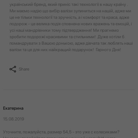
український бренд, який приніс такі технології в нашу країну .
Ми маємо надію що вибір валізи зупиниться на нашій, адже ми
це не тільки технології та зручність, а і комфорт та краса, адже
подорож - це велика подія сповнена нових вражень та ємоцій, і
усі наші мандрівники тому підтвердження! Ми прагнемо
зробити подорожі красивими та стильними! Дуже хотіли б
помандрувати з Вашою донькою, адже дівчата так люблять наші
валізи та це для них найкращий подарунок! Гарного Дня!
Share
Екатерина
15.08.2019
Уточните, пожалуйста, размер 54,5 - это уже с колесиками?