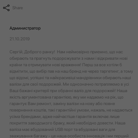
Share
Администратор
21.10.2019
Сергій, Доброго ранку! Нам неймовірно приємно, що нас
обирають та прагнуть подорожувати з нами і відкривати нові
країни та отримувати нові враження! Перш за все хотіли б
відмітити, що вибір пав на наш бренд не через таргетинг, а тому
що відомі, успішні та найкрасивіші мандрівники обирають наші
валізи для свої подорожей. Ми однозначно потрапляємо в усі
Ваші бажані критерії при обранні валіз для подорожей! Наша
якість аргументована гарантією, яку ми надаємо на рік, що
гарантує Вам ремонт, заміну валізи на нову або повне
повернення коштів, такі гарантійні умови, нажаль, не надаються
усіма брендами, адже найчастіше гарантія включає лише
покриття заводського браку, який необхідно довести. Наша
валіза має вбудований USB порт та вбудовані ваги для
зважування багажу - це наша особиста інновація і ми перший