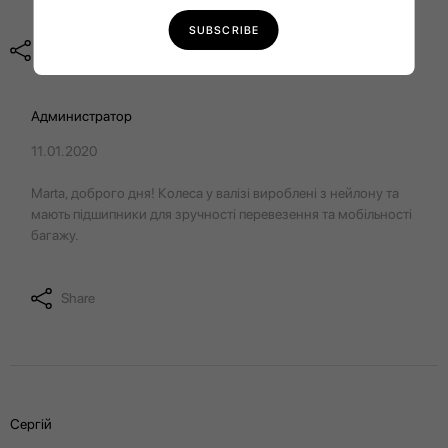
Share
Администратор
11.01.2020
Marta, доброго дня! Колеса у валізі вироблені з нейлону та
мають підшипники для зручності перевезення та мобільності
багажу.
Share
Сергій