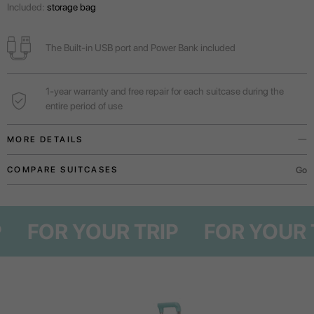
Included:
storage bag
The Built-in USB port and Power Bank included
1-year warranty and free repair for each suitcase during the
entire period of use
MORE DETAILS
Built-in USB port and Power Bank will always help to charge the phone
Go
COMPARE SUITCASES
while you wait for the flight.
A functional outer pocket will allow you to comfortably place the necessary
RIP
FOR YOUR TRIP
FOR YO
documents, boarding pass or mobile device.
For weekend trips or business trips.