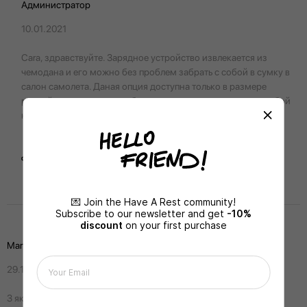
Администратор
10.01.2021
Cara, здравствуйте. Зарядное устройство извлекается из
чемодана и его можно без проблем забрать с собой в сумку в
салон самолета. Даная опция доступна только в размере
ручной клади, которая забирается путешественником с собой
на борт самолета.
Share
💌 Join the Have A Rest community!
Subscribe to our newsletter and get
-10%
discount
on your first purchase
Marta
29.12.2019
З якого матеріалу зроблені колеса у валізах?