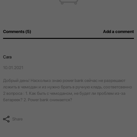
Comments (5)
Add a comment
Cara
10.01.2021
Добрый день! Насколько знаю power bank сейчас не разрешают
ложить в чемодан и из нужно брать в ручную кладь, соответсвенно
2 вопроса : 1. Как быть с чемоданом, не будет ли проблем из-за
батареек? 2. Power bank снимается?
Share