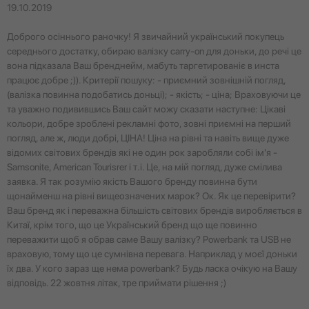
19.10.2019
Доброго осіннього раночку! Я звичайний український покупець
середнього достатку, обираю валізку carry-on для доньки, до речі це
вона підказала Ваш бренднейм, мабуть таргетированіє в инста
працює добре ;)). Критерії пошуку: - приємний зовнішній погляд,
(валізка повинна подобатись доньці); - якість; - ціна; Враховуючи це
та уважно подивившись Ваш сайт можу сказати наступне: Цікаві
кольори, добре зроблені рекламні фото, зовні приємні на перший
погляд, але ж, люди добрі, ЦІНА! Ціна на рівні та навіть вище дуже
відомих світових брендів які не один рок заробляли собі ім'я -
Samsonite, American Tourisrer і т.і. Це, на мій погляд, дуже смілива
заявка. Я так розумію якість Вашого бренду повинна бути
щонайменш на рівні вищеозначених марок? Ок. Як це перевірити?
Ваш бренд як і переважна більшість світових брендів виробляється в
Китаї, крім того, що це Український бренд що ще повинно
переважити щоб я обрав саме Вашу валізку? Powerbank та USB не
враховую, тому що це сумнівна перевага. Наприклад у моєї доньки
їх два. У кого зараз ще нема powerbank? Будь ласка очікую на Вашу
відповідь. 22 жовтня літак, тре приймати рішення ;)