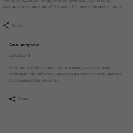
Чемодан подойдёт по параметрам ручной клади? И когда
планируются новые цвета? Хотелось бы такой в бежевом цвете.
Share
Администратор
20.08.2019
Екатерина, Добрый день! Высота чемоданчика указана с
колесами! Мы работаем над расширением палитры цветов и
постараемся Вас удивить !
Share