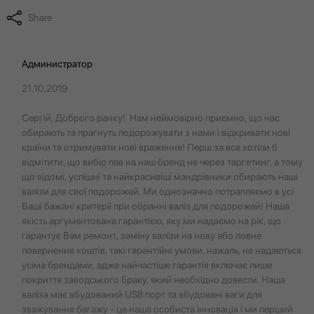
Share
Администратор
21.10.2019
Сергій, Доброго ранку! Нам неймовірно приємно, що нас
обирають та прагнуть подорожувати з нами і відкривати нові
країни та отримувати нові враження! Перш за все хотіли б
відмітити, що вибір пав на наш бренд не через таргетинг, а тому
що відомі, успішні та найкрасивіші мандрівники обирають наші
валізи для свої подорожей. Ми однозначно потрапляємо в усі
Ваші бажані критерії при обранні валіз для подорожей! Наша
якість аргументована гарантією, яку ми надаємо на рік, що
гарантує Вам ремонт, заміну валізи на нову або повне
повернення коштів, такі гарантійні умови, нажаль, не надаються
усіма брендами, адже найчастіше гарантія включає лише
покриття заводського браку, який необхідно довести. Наша
валіза має вбудований USB порт та вбудовані ваги для
зважування багажу - це наша особиста інновація і ми перший