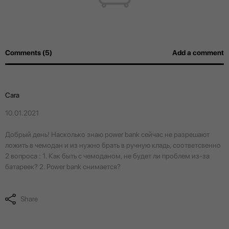
Comments (5)
Add a comment
Cara
10.01.2021
Добрый день! Насколько знаю power bank сейчас не разрешают
ложить в чемодан и из нужно брать в ручную кладь, соответсвенно
2 вопроса : 1. Как быть с чемоданом, не будет ли проблем из-за
батареек? 2. Power bank снимается?
Share