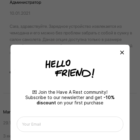
Администратор
10.01.2021
Cara, здравствуйте. Зарядное устройство извлекается из
чемодана и его можно без проблем забрать с собой в сумку в
салон самолета. Даная опция доступна только в размере
ручной клади, которая забирается путешественником с собой
на борт самолета.
Share
💌 Join the Have A Rest community!
Subscribe to our newsletter and get
-10%
discount
on your first purchase
Marta
29.12.2019
З якого матеріалу зроблені колеса у валізах?