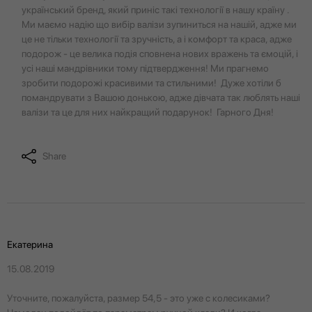
український бренд, який приніс такі технології в нашу країну .
Ми маємо надію що вибір валізи зупиниться на нашій, адже ми
це не тільки технології та зручність, а і комфорт та краса, адже
подорож - це велика подія сповнена нових вражень та ємоцій, і
усі наші мандрівники тому підтвердження! Ми прагнемо
зробити подорожі красивими та стильними! Дуже хотіли б
помандрувати з Вашою донькою, адже дівчата так люблять наші
валізи та це для них найкращий подарунок! Гарного Дня!
Share
Екатерина
15.08.2019
Уточните, пожалуйста, размер 54,5 - это уже с колесиками?