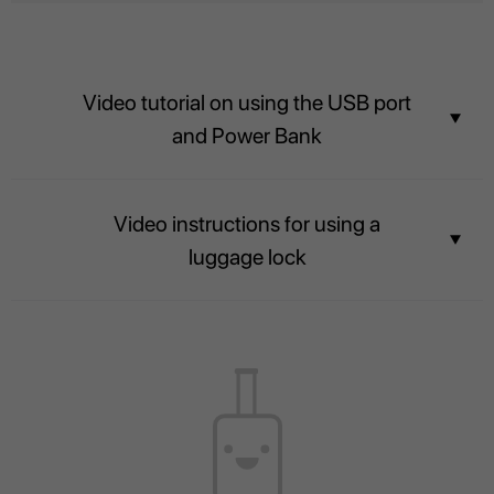
Video tutorial on using the USB port
and Power Bank
Stay connected with the built-in USB port and Power bank.
Video instructions for using a
luggage lock
The contents of your suitcase will always be safe, and airport officers will
be able to inspect luggage easily without breaking the lock.