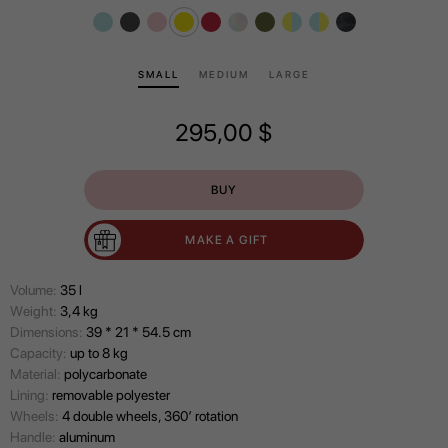
SMALL
MEDIUM
LARGE
295,00
$
BUY
MAKE A GIFT
Volume:
35 l
Wеight:
3,4 kg
Dimensions:
39 * 21 * 54.5 cm
Capacity:
up to 8 kg
Material:
polycarbonate
Lining:
removable polyester
Wheels:
4 double wheels, 360’ rotation
Handle:
aluminum