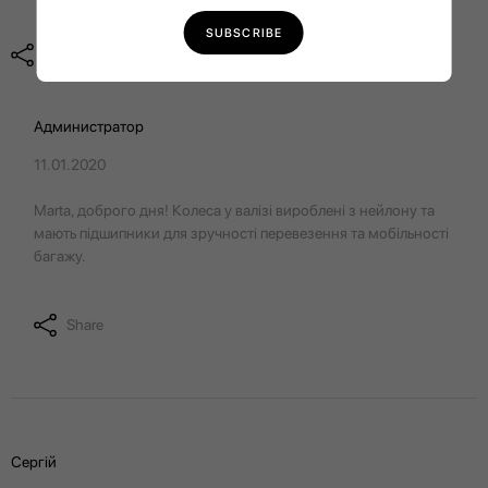
Share
Администратор
11.01.2020
Marta, доброго дня! Колеса у валізі вироблені з нейлону та
мають підшипники для зручності перевезення та мобільності
багажу.
Share
Сергій