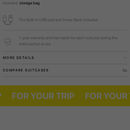
Included:
storage bag
The Built-in USB port and Power Bank included
1-year warranty and free repair for each suitcase during the
entire period of use
MORE DETAILS
Built-in USB port and Power Bank will always help to charge the phone
Go
COMPARE SUITCASES
while you wait for the flight.
A functional outer pocket will allow you to comfortably place the necessary
RIP
FOR YOUR TRIP
FOR YO
documents, boarding pass or mobile device.
For weekend trips or business trips.