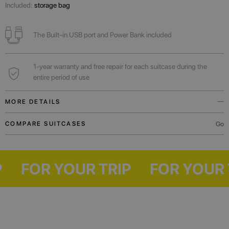
Included:
storage bag
The Built-in USB port and Power Bank included
1-year warranty and free repair for each suitcase during the
entire period of use
MORE DETAILS
Built-in USB port and Power Bank will always help to charge the phone
Go
COMPARE SUITCASES
while you wait for the flight.
A functional outer pocket will allow you to comfortably place the necessary
TRIP
FOR YOUR TRIP
FOR YO
documents, boarding pass or mobile device.
For weekend trips or business trips.