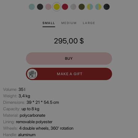
SMALL
MEDIUM
LARGE
295,00
$
BUY
MAKE A GIFT
Volume:
35 l
Wеight:
3,4 kg
Dimensions:
39 * 21 * 54.5 cm
Capacity:
up to 8 kg
Material:
polycarbonate
Lining:
removable polyester
Wheels:
4 double wheels, 360’ rotation
Handle:
aluminum