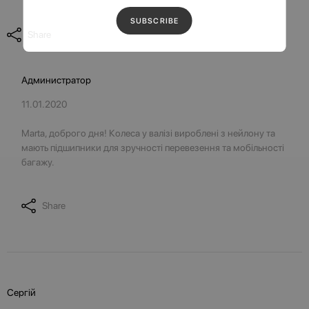
Share
Администратор
11.01.2020
Marta, доброго дня! Колеса у валізі вироблені з нейлону та
мають підшипники для зручності перевезення та мобільності
багажу.
Share
Сергій