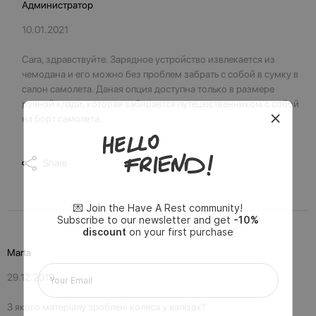
Администратор
10.01.2021
Cara, здравствуйте. Зарядное устройство извлекается из
чемодана и его можно без проблем забрать с собой в сумку в
салон самолета. Даная опция доступна только в размере
ручной клади, которая забирается путешественником с собой
на борт самолета.
Share
💌 Join the Have A Rest community!
Subscribe to our newsletter and get
-10%
discount
on your first purchase
Marta
29.12.2019
З якого матеріалу зроблені колеса у валізах?