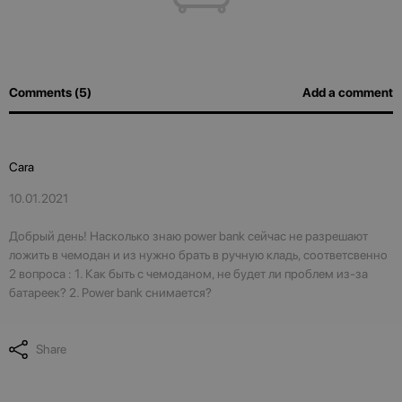
Comments (5)
Add a comment
Cara
10.01.2021
Добрый день! Насколько знаю power bank сейчас не разрешают
ложить в чемодан и из нужно брать в ручную кладь, соответсвенно
2 вопроса : 1. Как быть с чемоданом, не будет ли проблем из-за
батареек? 2. Power bank снимается?
Share