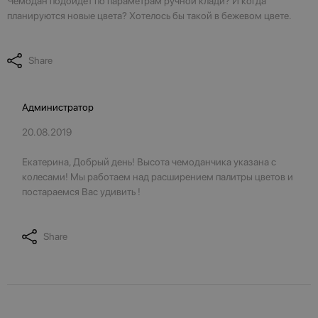
Чемодан подойдёт по параметрам ручной клади? И когда
планируются новые цвета? Хотелось бы такой в бежевом цвете.
Share
Администратор
20.08.2019
Екатерина, Добрый день! Высота чемоданчика указана с
колесами! Мы работаем над расширением палитры цветов и
постараемся Вас удивить !
Share