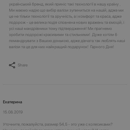
український бренд, який приніс такі технології в нашу країну .
Ми маємо надію що вибір валізи зупиниться на нашій, адже ми
це не тільки технології та зручність, а і комфорт та краса, адже
подорож - це велика подія сповнена нових вражень та ємоцій, і
усі наші мандрівники тому підтвердження! Ми прагнемо
зробити подорожі красивими та стильними! Дуже хотіли б
помандрувати з Вашою донькою, адже дівчата так люблять наші
валізи та це для них найкращий подарунок! Гарного Дня!
Share
Екатерина
15.08.2019
Уточните, пожалуйста, размер 54,5 - это уже с колесиками?