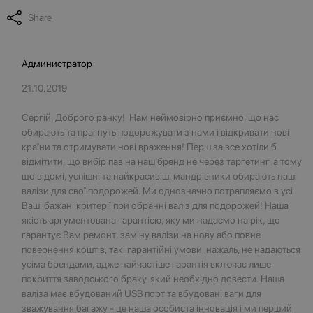
Share
Администратор
21.10.2019
Сергій, Доброго ранку! Нам неймовірно приємно, що нас
обирають та прагнуть подорожувати з нами і відкривати нові
країни та отримувати нові враження! Перш за все хотіли б
відмітити, що вибір пав на наш бренд не через таргетинг, а тому
що відомі, успішні та найкрасивіші мандрівники обирають наші
валізи для свої подорожей. Ми однозначно потрапляємо в усі
Ваші бажані критерії при обранні валіз для подорожей! Наша
якість аргументована гарантією, яку ми надаємо на рік, що
гарантує Вам ремонт, заміну валізи на нову або повне
повернення коштів, такі гарантійні умови, нажаль, не надаються
усіма брендами, адже найчастіше гарантія включає лише
покриття заводського браку, який необхідно довести. Наша
валіза має вбудований USB порт та вбудовані ваги для
зважування багажу - це наша особиста інновація і ми перший