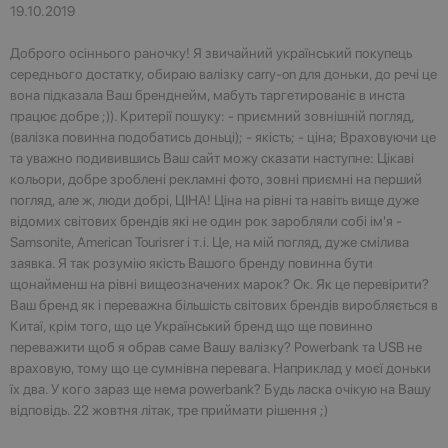
19.10.2019
Доброго осіннього раночку! Я звичайний український покупець
середнього достатку, обираю валізку carry-on для доньки, до речі це
вона підказала Ваш бренднейм, мабуть таргетированіє в инста
працює добре ;)). Критерії пошуку: - приємний зовнішній погляд,
(валізка повинна подобатись доньці); - якість; - ціна; Враховуючи це
та уважно подивившись Ваш сайт можу сказати наступне: Цікаві
кольори, добре зроблені рекламні фото, зовні приємні на перший
погляд, але ж, люди добрі, ЦІНА! Ціна на рівні та навіть вище дуже
відомих світових брендів які не один рок заробляли собі ім'я -
Samsonite, American Tourisrer і т.і. Це, на мій погляд, дуже смілива
заявка. Я так розумію якість Вашого бренду повинна бути
щонайменш на рівні вищеозначених марок? Ок. Як це перевірити?
Ваш бренд як і переважна більшість світових брендів виробляється в
Китаї, крім того, що це Український бренд що ще повинно
переважити щоб я обрав саме Вашу валізку? Powerbank та USB не
враховую, тому що це сумнівна перевага. Наприклад у моєї доньки
їх два. У кого зараз ще нема powerbank? Будь ласка очікую на Вашу
відповідь. 22 жовтня літак, тре приймати рішення ;)