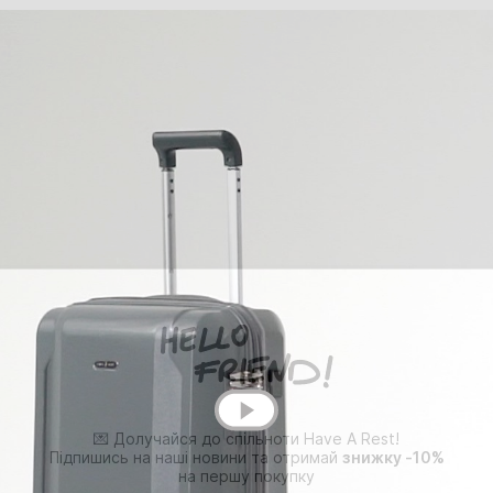
💌 Долучайся до спільноти Have A Rest!
Підпишись на наші новини та отримай
знижку -10%
на першу покупку