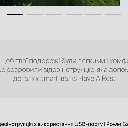
 щоб твої подорожі були легкими і комф
бе розробили відеоінструкцію, яка допо
деталях smart-валіз Have A Rest
деоінструкція з використання USB-порту і Power B