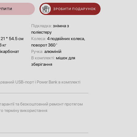
УПИТИ
ЗРОБИТИ ПОДАРУНОК
Підкладка:
знімна з
поліестеру
 21 * 54.5 см
Колеса:
4 подвійних колеса,
8 кг
поворот 360 '
ікарбонат
Ручка:
алюміній
В комплекті:
мішок для
зберігання
ований USB-порт і Power Bank в комплекті
к гарантії та безкоштовний ремонт протягом
го терміну використання