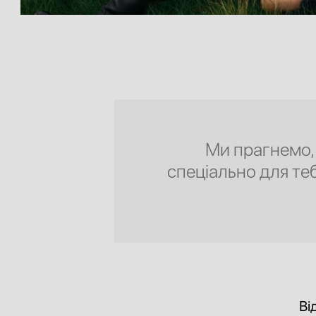
Ми прагнемо,
спеціально для те
Ві