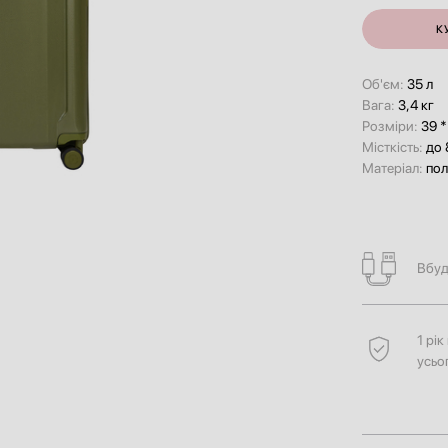
К
Об'єм:
35 л
Вага:
3,4 кг
Розміри:
39 *
Місткість:
до 
Матеріал:
пол
Вбуд
1 рі
усьо