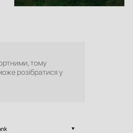
ортними, тому
може розібратися у
ank