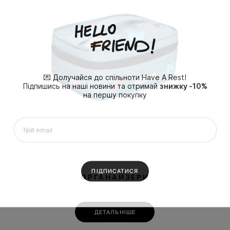
Лінійка Paw 
товари, ви до
ми передамо 
💌 Долучайся до спільноти Have A Rest!
Підпишись на наші новини та отримай
знижку -10%
на першу покупку
ОРГАНАЙЗЕРИ
ДЕТАЛЬНІШЕ