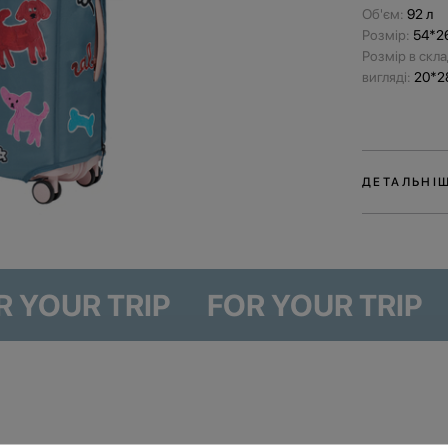
Об'єм:
92 л
Розмір:
54*2
Розмір в скл
вигляді:
20*2
ДЕТАЛЬНІ
Захисний чохо
присвячений 
виконаний у д
Dog Paw — іл
FOR YOUR TRIP
FOR YOUR 
Максимова.
Чохол надійно
під час поїзд
й стане еколо
аеропортах.