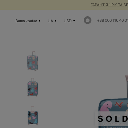
ГАРАНТІЯ 1 РІК Т
+38 066 116 40 0
Ваша країна
UA
USD
SOL