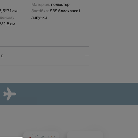
Матеріал:
поліестер
6,5*71 см
Застібка:
SBS блискавка і
аденому
липучки
8*1,5 см
ШЕ
л для валізи з колекції Paw Story
любові до наших улюбленців. Аксесуар
вох кольорах та двох варіантах — Cat Paw та
юстрації до яких створила художниця Ірина
TRIP
 захистить валізу від пилу, бруду та подряпин
ки, а також дозволить заощадити на пакуванні
гічною заміною плівці, в яку пакують валізи в