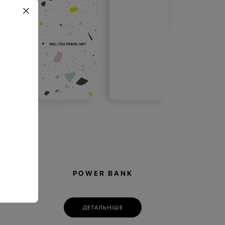
Story має благодійну складову — купуючи
лучаєтесь до доброї справи. 10% від продажів
на потреби притулку в Гостомелі.
POWER BANK
ДЕТАЛЬНІШЕ