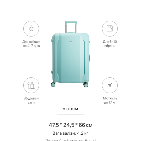
Для поїздок
Для 6-10
на 4-7 днів
вбрань
Вбудовані
Місткість
ваги
до 17 кг
MEDIUM
47,5 * 24,5 * 66 см
Вага валізи: 4,2 кг
Для незабутніх пригод у Європі