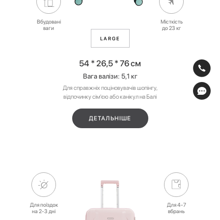
Вбудовані
Місткість
ваги
до 23 кг
LARGE
54 * 26,5 * 76 см
Вага валізи: 5,1 кг
Для справжніх поціновувачів шопінгу,
відпочинку сім'єю або канікул на Балі
ДЕТАЛЬНІШЕ
Для поїздок
Для 4-7
на 2-3 дні
вбрань