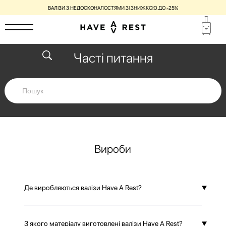
ВАЛІЗИ З НЕДОСКОНАЛОСТЯМИ ЗІ ЗНИЖКОЮ ДО -25%
Часті питання
Вироби
Де виробляються валізи Have A Rest?
Have A Rest — це бренд smart-валіз, дизайн і стилістика
З якого матеріалу виготовлені валізи Have A Rest?