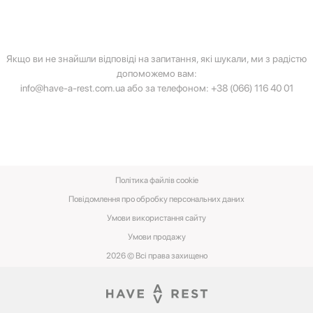
rest.net
або за телефоном:
+38 066 116 40 01
.
передзвонили одразу, не хвилюйтесь — ми обов'язково
подряпин, впливів екстремальних температур,
з вами зв'яжемось в порядку черги.
розчинників, кислот, води, механічних
пошкоджень, стихійних лих.
Якщо ви не знайшли відповіді на запитання, які шукали, ми з радістю
допоможемо вам:
info@have-a-rest.com.ua
або за телефоном:
+38 (066) 116 40 01
Політика файлів cookie
Повідомлення про обробку персональних даних
Умови використання сайту
Умови‌ ‌продажу‌
2026 © Всі права захищено