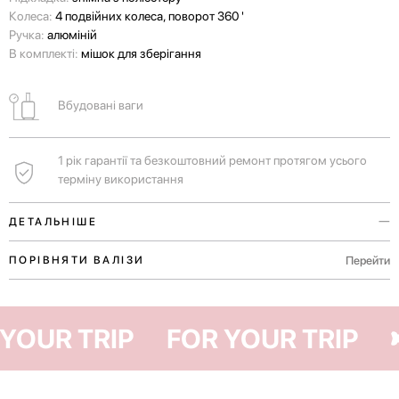
Колеса:
4 подвійних колеса, поворот 360 '
Ручка:
алюміній
В комплекті:
мішок для зберігання
Вбудовані ваги
1 рік гарантії та безкоштовний ремонт протягом усього
терміну використання
ДЕТАЛЬНІШЕ
Вбудовані ваги допоможуть вам самостійно дізнатись вагу вашого
Перейти
ПОРІВНЯТИ ВАЛІЗИ
багажу ще до прибуття в аеропорт.
Ручки у верхній і бічній частинах валізи для комфортного
OR YOUR TRIP
FOR YOUR TRIP
транспортування як у вертикальному, так і в горизонтальному
положенні.
Для незабутніх пригод у Європі тривалістю 4-7 днів.