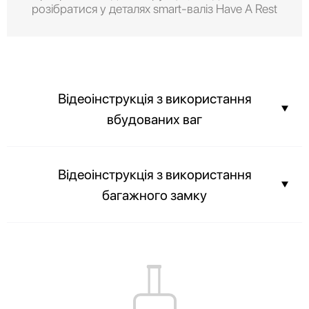
розібратися у деталях smart-валіз Have A Rest
Відеоінструкція з використання
вбудованих ваг
Ви можете дізнатися вагу вашої валізи ще до прибуття в аеропорт і
Відеоінструкція з використання
не переплачувати за вагу вашого багажу.
багажного замку
Вміст вашої валізи завжди буде в цілості, а співробітники аеропорту
зможуть з легкістю оглянути багаж без злому замка