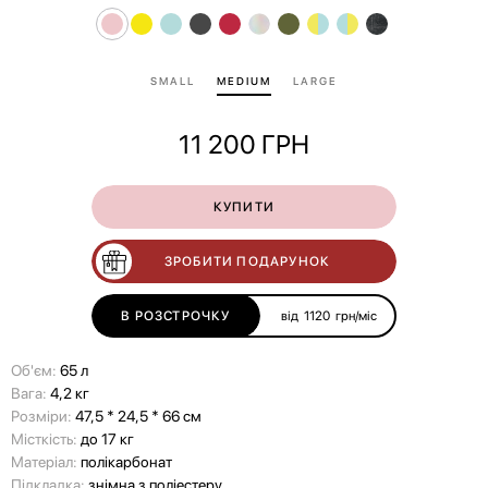
SMALL
MEDIUM
LARGE
11 200
ГРН
КУПИТИ
ЗРОБИТИ ПОДАРУНОК
В РОЗСТРОЧКУ
від
1120
грн/міс
Об'єм:
65 л
Вага:
4,2 кг
Розміри:
47,5 * 24,5 * 66 см
Місткість:
до 17 кг
Матеріал:
полікарбонат
Підкладка:
знімна з поліестеру