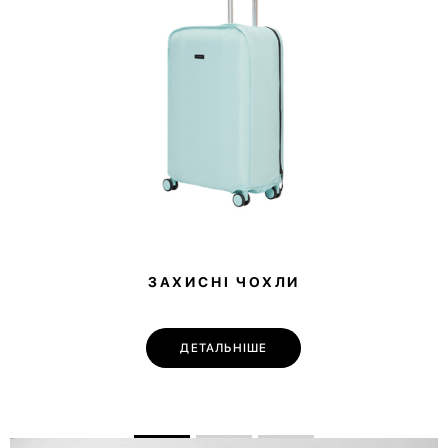
ЗАХИСНІ ЧОХЛИ
ДЕТАЛЬНІШЕ
💌 Долучайся до спільноти Have A Rest!
Підпишись на наші новини та отримай
знижку
-10%
на першу покупку