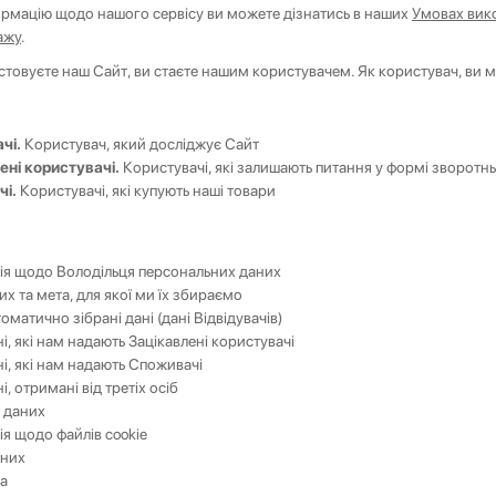
ормацію щодо нашого сервісу ви можете дізнатись в наших
Умовах вик
ажу
.
стовуєте наш Сайт, ви стаєте нашим користувачем. Як користувач, ви 
чі.
Користувач, який досліджує Сайт
ені користувачі.
Користувачі, які залишають питання у формі зворотнь
і.
Користувачі, які купують наші товари
ія щодо Володільця персональних даних
их та мета, для якої ми їх збираємо
оматично зібрані дані (дані Відвідувачів)
і, які нам надають Зацікавлені користувачі
і, які нам надають Споживачі
і, отримані від третіх осіб
 даних
я щодо файлів cookie
аних
ва