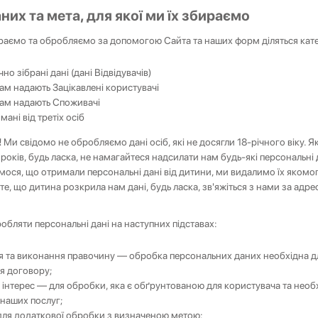
аних та мета, для якої ми їх збираємо
ираємо та обробляємо за допомогою Сайта та наших форм діляться кате
но зібрані дані (дані Відвідувачів)
 нам надають Зацікавлені користувачі
 нам надають Споживачі
мані від третіх осіб
!
Ми свідомо не обробляємо дані осіб, які не досягли 18-річного віку. 
років, будь ласка, не намагайтеся надсилати нам будь-які персональні 
мося, що отримали персональні дані від дитини, ми видалимо їх якомо
е, що дитина розкрила нам дані, будь ласка, зв'яжіться з нами за адр
бляти персональні дані на наступних підставах:
я та виконання правочину — обробка персональних даних необхідна д
я договору;
інтерес — для обробки, яка є обґрунтованою для користувача та необ
 наших послуг;
для додаткової обробки з визначеною метою;