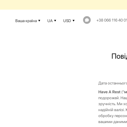
ГАРАНТІЯ 1 РІК Т
+38 066 116 40 0
Ваша країна
UA
USD
Пові
Дата останньог
Have A Rest
(“
м
подорожей. Наш
зручність. Ми 
надійній валізі
обробку персон
вашими даними,