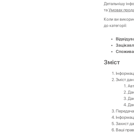
Детальнішу інф
та
Умовах прод
Коли ви викори
до категорії:
Відвідува
Зацікавл
Споживач
Зміст
Інформац
Зміст дан
Авт
Дан
Дан
Дан
Передача
Інформаці
Захист д
Ваші пра