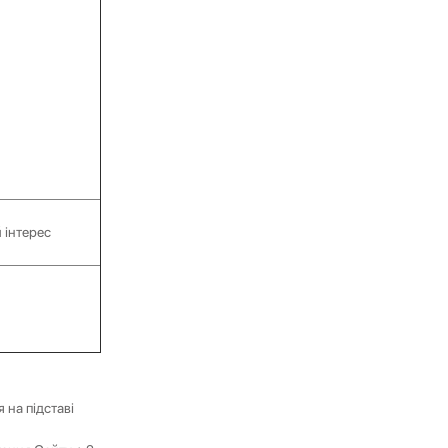
 інтерес
 на підставі