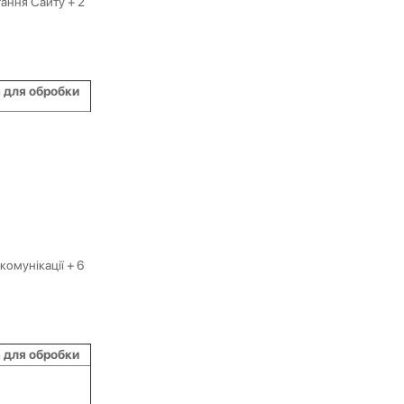
тання Сайту + 2
 для обробки
комунікації + 6
 для обробки