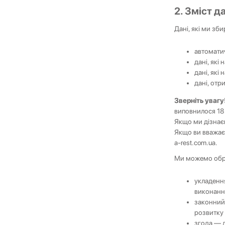
2. Зміст д
Дані, які ми зб
автоматич
дані, які
дані, які
дані, отри
Зверніть увагу
виповнилося 18 
Якщо ми дізнає
Якщо ви вважаєт
a-rest.com.ua
.
Ми можемо обро
укладенн
виконанн
законний 
розвитку
згода — 