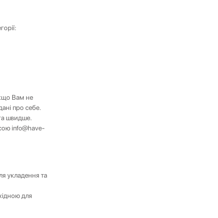
горії:
Якщо Вам не
дані про себе.
га швидше.
есою
info@have-
ля укладення та
хідною для