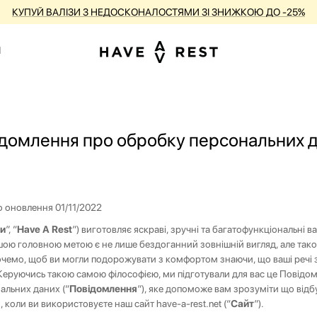
А БЕЗКОШТОВНИЙ РЕМОНТ ДЛЯ КОЖНОЇ ВАЛІЗИ ПРОТЯГОМ УСЬОГО 
1
домлення про обробку персональних 
о оновлення 01/11/2022
и
”, “
Have A Rest
”) виготовляє яскраві, зручні та багатофункціональні ва
ою головною метою є не лише бездоганний зовнішній вигляд, але також
хочемо, щоб ви могли подорожувати з комфортом знаючи, що ваші речі 
. Керуючись такою самою філософією, ми підготували для вас це Повідо
альних даних (“
Повідомлення
”), яке допоможе вам зрозуміти що відб
 коли ви використовуєте наш сайт
have-a-rest.net
(“
Сайт
”).