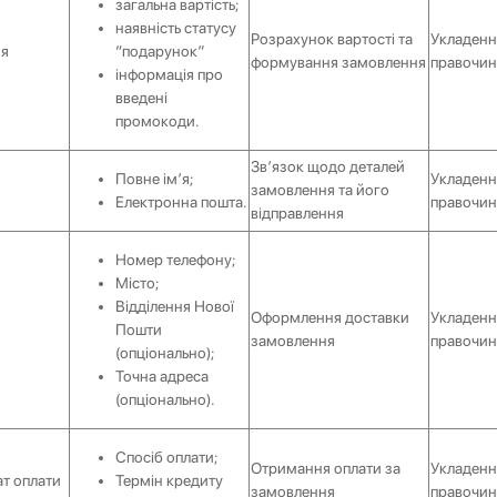
загальна вартість;
наявність статусу
Розрахунок вартості та
Укладенн
ня
“подарунок”
формування замовлення
правочин
інформація про
введені
промокоди.
Звʼязок щодо деталей
Повне імʼя;
Укладенн
замовлення та його
Електронна пошта.
правочин
відправлення
Номер телефону;
Місто;
Відділення Нової
Оформлення доставки
Укладенн
Пошти
замовлення
правочин
(опціонально);
Точна адреса
(опціонально).
Спосіб оплати;
Отримання оплати за
Укладенн
т оплати
Термін кредиту
замовлення
правочин