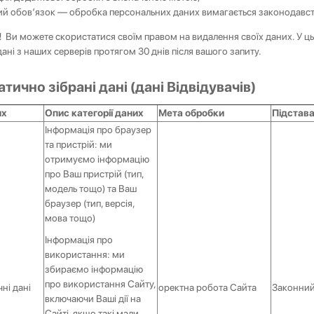
й обов’язок — обробка персональних даних вимагається законодавс
у!
Ви можете скористатися своїм правом на видалення своїх даних. У ц
ані з наших серверів протягом 30 днів після вашого запиту.
атично зібрані дані (дані Відвідувачів)
их
Опис категорії даних
Мета обробки
Підстава
Інформація про браузер
та пристрій: ми
отримуємо інформацію
про Ваш пристрій (тип,
модель тощо) та Ваш
браузер (тип, версія,
мова тощо)
Інформація про
використання: ми
збираємо інформацію
💌 Долучайся до спільноти Have A Rest!
про використання Сайту,
чні дані
оректна робота Сайта
Законний
Підпишись на наші новини та отримай
знижку -10%
включаючи Ваші дії на
на першу покупку
Сайті, якщо такі мали