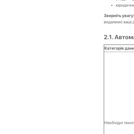
юридични
Зверніть уваг
видалимо ваші д
2.1. Автом
Категорія дан
Необхідні техні