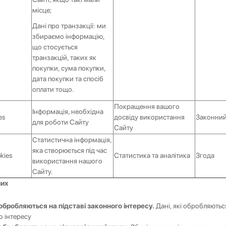
місце;
Дані про транзакції: ми
збираємо інформацію,
що стосується
транзакцій, таких як
покупки, сума покупки,
дата покупки та спосіб
оплати тощо.
Покращення вашого
Інформація, необхідна
es
досвіду використання
Законний
для роботи Сайту
Сайту
Статистична інформація,
яка створюється під час
kies
Статистика та аналітика
Згода
використання нашого
Сайту.
них
і обробляються на підставі законного інтересу.
Дані, які обробляються
о інтересу