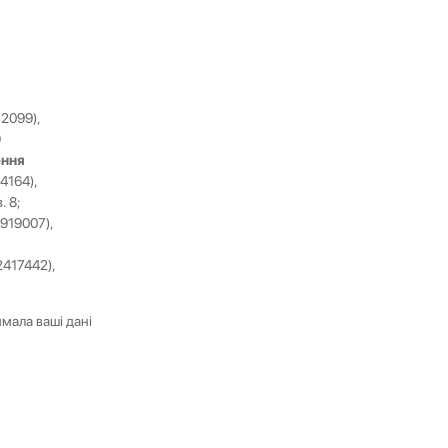
2099),
9
ення
4164),
. 8;
919007),
2417442),
мала ваші дані