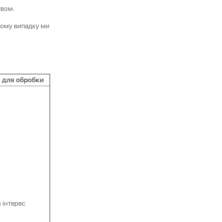
твом.
ьому випадку ми
 для обробки
 інтерес