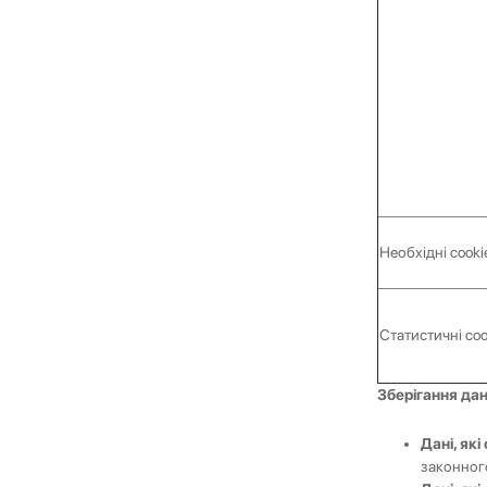
Необхідні cooki
Статистичні coo
Зберігання да
Дані, як
законног