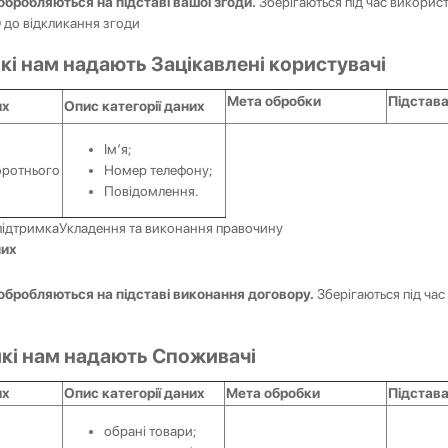
 обробляються на підставі вашої згоди.
Зберігаються під час викорис
 до відкликання згоди
 які нам надають Зацікавлені користувачі
Мета обробки
Підстава
их
Опис категорії даних
Ім’я;
оротнього
Номер телефону;
Повідомлення.
підтримка
Укладення та виконання правочину
них
і обробляються на підставі виконання договору.
Зберігаються під час 
 які нам надають Споживачі
их
Опис категорії даних
Мета обробки
Підстава
обрані товари;