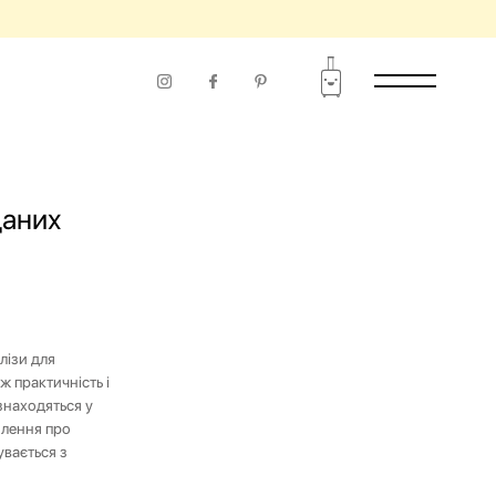
ЧАСУ ВИКОРИСТАННЯ
даних
лізи для
 практичність і
знаходяться у
млення про
увається з