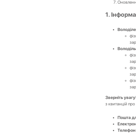
Оновлен
1. Інформ
Володіле
фіз
зар
Володіль
фіз
зар
фіз
зар
фіз
зар
Зверніть увагу
з квитанцій про 
Пошта д
Електро
Телефо