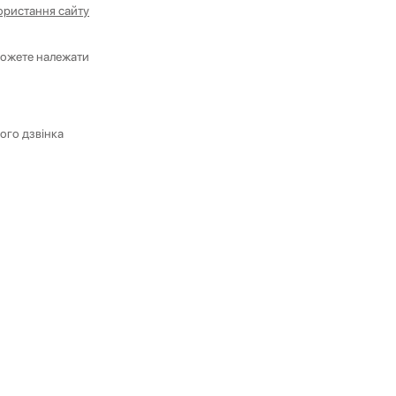
ористання сайту
можете належати
ого дзвінка