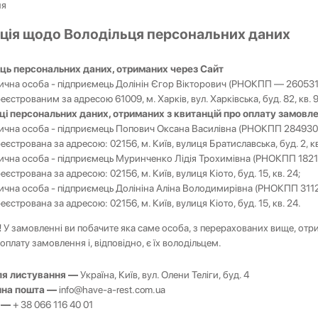
ня
ація щодо Володільця персональних даних
ць персональних даних, отриманих через Сайт
ична особа - підприємець Долінін Єгор Вікторович (РНОКПП — 260531
еєстрованим за адресою 61009, м. Харків, вул. Харківська, буд. 82, кв. 
ці персональних даних, отриманих з квитанцій про оплату замовл
ична особа - підприємець Попович Оксана Василівна (РНОКПП 284930
еєстрована за адресою: 02156, м. Київ, вулиця Братиславська, буд. 2, кв
ична особа - підприємець Муринченко Лідія Трохимівна (РНОКПП 1821
еєстрована за адресою: 02156, м. Київ, вулиця Кіото, буд. 15, кв. 24;
ична особа - підприємець Долініна Аліна Володимирівна (РНОКПП 311
еєстрована за адресою: 02156, м. Київ, вулиця Кіото, буд. 15, кв. 24.
!
У замовленні ви побачите яка саме особа, з перерахованих вище, отри
оплату замовлення і, відповідно, є їх володільцем.
ля листування —
Україна, Київ, вул. Олени Теліги, буд. 4
нна пошта —
info@have-a-rest.com.ua
н —
+ 38 066 116 40 01