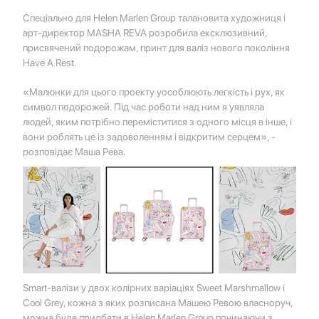
Спеціально для Helen Marlen Group талановита художниця і
арт-директор MASHA REVA розробила ексклюзивний,
присвячений подорожам, принт для валіз нового покоління
Have A Rest.
«Малюнки для цього проекту уособлюють легкість і рух, як
символ подорожей. Під час роботи над ним я уявляла
людей, яким потрібно переміститися з одного місця в інше, і
вони роблять це із задоволенням і відкритим серцем», -
розповідає Маша Рева.
Smart-валізи у двох колірних варіаціях Sweet Marshmallow і
Cool Grey, кожна з яких розписана Машею Ревою власноруч,
можна буде придбати в Helen Marlen Group починаючи з