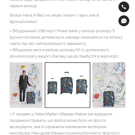
червня місяця.
Валізи Have A Rest не лише стильні і гарні, але й
функціональні:
• Вбудований USB порт і Power bank у валізах розміру S
(ручна поклажа) допоможуть завжди залишатися на зв'язку
навіть під час найтривалішого перельоту;
• Вбудовані ваги в валізах розміру M і L допоможуть
дізнатися вагу вашого багажу ще до прибуття в аеропорт;
«У тандемі з Helen Marlen і Машею Ревою ми вирішили
продемонструвати, що валіза може бути не просто
аксесуаром, але й справжнім маленьким витвором
мистецтва. Нам дуже близькі космополітичність творчості