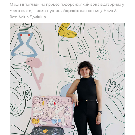
Маші і її погляди на процес подорожі, який вона відтворила у
малюнках», - коментує колаборацію засновниця Have A
Rest Аліна Долініна.