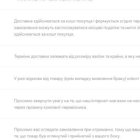
Доставка здійснюється за кошт покупця і формується згідно тари
замовлення можуть застосовуватися місцеві податки та митні з
здійснюється за кошт покупця.
Терміни доставки залежать від розміру валізи та країни, в яку 
Перейдіть за посиланням, щоб розрахувати вартість та терміни
У разі відмови від товару (крім випадку виявлення браку) клієнт
Просимо звернути увагу на те, що наш інтернет-магазин не несе
через провину компанії-перевізника.
Просимо вас оглядати замовлення при отриманні, тому що ваш п
те, що товар був оглянутий і прийнятий з вашого боку.