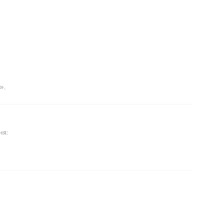
».
ня: