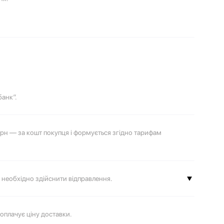
банк”.
грн — за кошт покупця і формується згідно тарифам
ке необхідно здійснити відправлення.
 доставки компанії
«Нова пошта»
 оплачує ціну доставки.