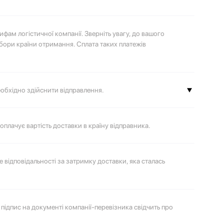
фам логістичної компанії. Зверніть увагу, до вашого
бори країни отримання. Сплата таких платежів
необхідно здійснити відправлення.
 доставки компанії
«Укрпошта»
або
«Нова пошта»
 оплачує вартість доставки в країну відправника.
 відповідальності за затримку доставки, яка сталась
ідпис на документі компанії-перевізника свідчить про