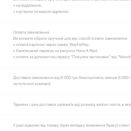
• на відділення;
• кур'єром за вашою адресою.
Оплата замовлення.
Ви можете обрати зручний для вас спосіб оплати замовлення:
• оплата карткою через сервіс WayForPay;
• банківський переказ на рахунок Have A Rest;
• оплата за допомогою сервісу “Покупка частинами” від “Моно
Доставка замовлення від 6 000 грн безкоштовна, менше 6 000 
логістичної компанії.
Терміни і ціна доставки залежать від розміру валізи і міста, в я
Перейдіть за посиланням, щоб розрахувати вартість та терміни
У разі відмови від товару (крім випадку виявлення браку) клієнт