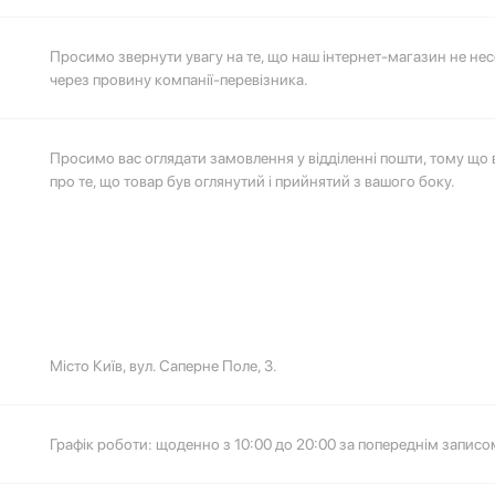
Просимо звернути увагу на те, що наш інтернет-магазин не несе
через провину компанії-перевізника.
Просимо вас оглядати замовлення у відділенні пошти, тому що 
про те, що товар був оглянутий і прийнятий з вашого боку.
Місто Київ, вул. Саперне Поле, 3.
💌 Долучайся до спільноти Have A Rest!
Підпишись на наші новини та отримай
знижку -10%
на першу покупку
Графік роботи: щоденно з 10:00 до 20:00 за попереднім записо