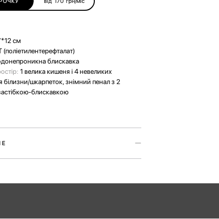
від
170
грн/міс
РОЧКУ
7*12 см
 (поліетилентерефталат)
одонепроникна блискавка
ростір:
1 велика кишеня і 4 невеликих
я білизни/шкарпеток, знімний пенал з 2
застібкою-блискавкою
ШЕ
р надійно захистить найделікатніші речі
робу. Виконаний з тканини із переробленого
 компактний і місткий водночас.
отири кишені на резинці всередині, а також
л із застібкою-блискавкою.