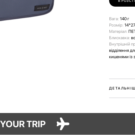
В РОЗСТ
Вага:
140 г
Розмір:
14*2
Матеріал:
ПЕТ
Блискавка:
в
Внутрішній п
відділення дл
кишенями із 
ДЕТАЛЬНІ
Цей органайзе
вашого гарде
пластику, він
FOR YOUR TRIP
Модель має ч
знімний пена