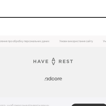
лення про обробку персональних даних
Умови використання сайту
Ум
ого, щоб персоналізувати вашу