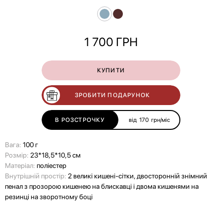
1 700
ГРН
КУПИТИ
ЗРОБИТИ ПОДАРУНОК
В РОЗСТРОЧКУ
від
170
грн/міс
Вага:
100 г
Розмір:
23*18,5*10,5 см
Матеріал:
поліестер
Внутрішній простір:
2 великі кишені-сітки, двосторонній знімний
пенал з прозорою кишенею на блискавці і двома кишенями на
резинці на зворотному боці