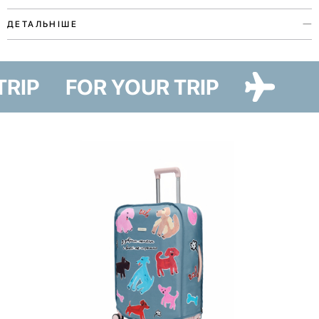
ДЕТАЛЬНІШЕ
Органайзер для косметики з колекції Paw Story присвячений любові
до наших улюбленців. Аксесуар виконаний у двох кольорах та двох
 TRIP
FOR YOUR TRIP
варіантах — Cat Paw та Dog Paw — ілюстрації до яких створила
художниця Ірина Максимова.
Органайзер допоможе зручно зберігати та завжди мати під рукою
всі улюблені засоби під час поїздок. Для цього всередині є дві
великі кишені-сітки, двосторонній знімний пенал з прозорою
кишенею на блискавці та двома кишенями на резинці на
зворотному боці.
Лінійка Paw Story має благодійну складову — купуючи товари, ви
долучаєтесь до доброї справи. 10% від продажів ми передамо на
потреби притулку в Гостомелі.