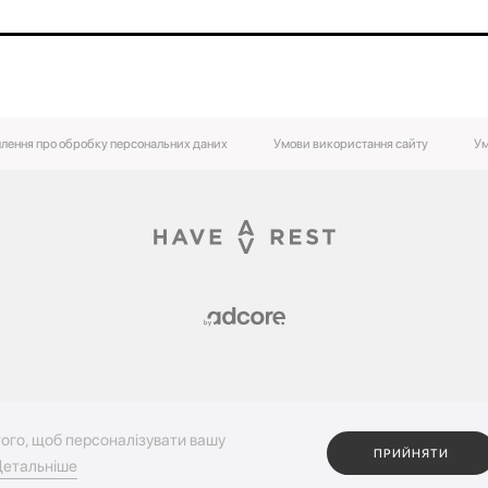
лення про обробку персональних даних
Умови використання сайту
Ум
ого, щоб персоналізувати вашу
ПРИЙНЯТИ
етальніше