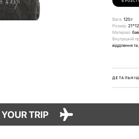
В РОЗСТ
Вага:
120 г
Розмір:
21*12
Матеріал:
ба
Внутрішній п
відділення та
ДЕТАЛЬНІ
Органайзер дл
подорожей — а
часом стають
FOR YOUR TRIP
Виготовлений
прикрашений 
основне відді
а також дві к