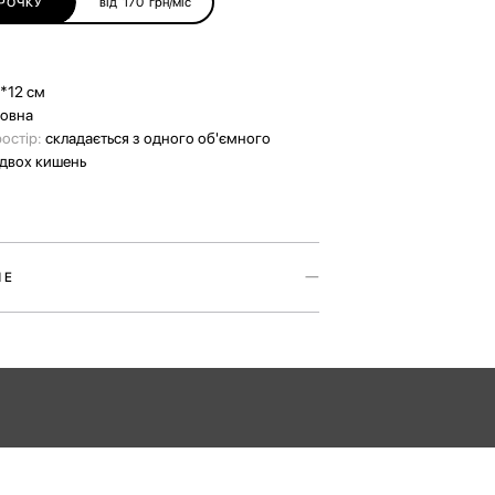
від
170
грн/міс
РОЧКУ
*12 см
вовна
ростір:
складається з одного об'ємного
 двох кишень
ШЕ
я косметики Travel Marks зі слідами
ксесуар, який нагадує, що деякі речі з
 лише кращими.
 зі щільної бавовни з вивареним ефектом та
вишивкою Have A Rest. Всередині є одне
лення, яке підійде для зберігання косметики,
ишені для додаткових дрібниць.