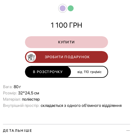
1 100
ГРН
КУПИТИ
ЗРОБИТИ ПОДАРУНОК
В РОЗСТРОЧКУ
від
110
грн/міс
Вага:
80 г
Розмір:
32*24,5 см
Матеріал:
поліестер
Внутрішній простір:
складається з одного об'ємного відділення
ДЕТАЛЬНІШЕ