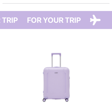
Яскравий органайзер-мішечок, який доповнює travel-рутину!
R TRIP
FOR YOUR TRIP
Він вбереже речі від можливих забруднень та пошкоджень, а також
допоможе організувати простір у валізі та зекономити максимум
місця.
Органайзер-мішечок має одне відділення та зверху затягується
мотузкою — ідеально підходить для зберігання та перевезення
невеликого за розміром одягу, наприклад, білизни, шкарпеток чи
майок. Також в мішечок можна скласти пару невеликого взуття.