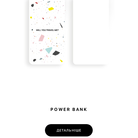
невеликих киш
на резинці.
POWER BANK
ДЕТАЛЬНІШЕ
💌 Долучайся до спільноти Have A Rest!