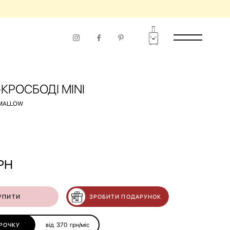
КРОСБОДІ MINI
MALLOW
РН
УПИТИ
ЗРОБИТИ ПОДАРУНОК
від
370
грн/міс
РОЧКУ