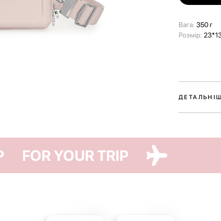
Вага:
350 г
Розмір:
23*13
ДЕТАЛЬНІ
Сумка-кросбо
та повсякден
Вона виготов
YOUR TRIP
FOR YOUR TRIP
кольорах валі
Moss. Це доп
валізою та с
Сумка легко в
речі — для ць
Додатково не