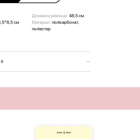
Довжина ремінця:
48,5 см
,5*8,5 см
Матеріал:
полікарбонат,
поліестер
ШЕ
ді Mini — зручний аксесуар для подорожей
ного життя.
лена з полікарбонату та представлена у двох
з Have A Rest — Sweet Marshmallow та Green
оможе створити ідеальне поєднання з вашою
тане доповненням до повсякденних образів.
містить телефон, гаманець та інші важливі
ого всередині є одне загальне відділення.
обхідні дрібниці можна розмістити в