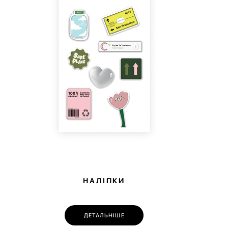
енях: прозорій на блискавці та кишені-сітці
НАЛІПКИ
ДЕТАЛЬНІШЕ