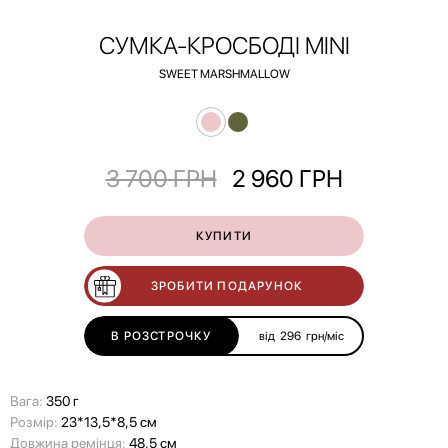
СУМКА-КРОСБОДІ MINI
SWEET MARSHMALLOW
3 700
ГРН
2 960
ГРН
КУПИТИ
ЗРОБИТИ ПОДАРУНОК
В РОЗСТРОЧКУ
від
296
грн/міс
Вага:
350 г
Розмір:
23*13,5*8,5 см
Довжина ремінця:
48,5 см