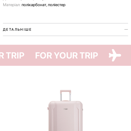
Матеріал:
полікарбонат, поліестер
ДЕТАЛЬНІШЕ
Сумка-кросбоді Mini — зручний аксесуар для подорожей та
повсякденного життя.
UR TRIP
FOR YOUR TRIP
Вона виготовлена з полікарбонату та представлена у двох кольорах
валіз Have A Rest — Sweet Marshmallow та Green Moss. Це допоможе
створити ідеальне поєднання з вашою валізою та стане
доповненням до повсякденних образів.
Сумка легко вмістить телефон, гаманець та інші важливі речі — для
цього всередині є одне загальне відділення. Додатково необхідні
дрібниці можна розмістити в невеликих кишенях: прозорій на
блискавці та кишені-сітці на резинці.