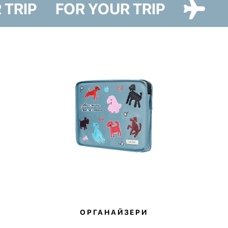
R TRIP
FOR YOUR TRIP
варіантах — Cat Paw та Dog Paw — ілюстрації до яких створила
художниця Ірина Максимова.
Чохол надійно захистить валізу від пилу, бруду та подряпин під час
поїздки, а також дозволить заощадити на пакуванні й стане
екологічною заміною плівці, в яку пакують валізи в аеропортах.
Лінійка Paw Story має благодійну складову — купуючи товари, ви
долучаєтесь до доброї справи. 10% від продажів ми передамо на
потреби притулку в Гостомелі.
ОРГАНАЙЗЕРИ