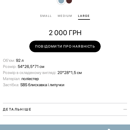
SMALL
MEDIUM
LARGE
2 000
ГРН
ПОВІДОМИТИ ПРО НАЯВНІСТЬ
Об'єм:
92 л
Розмір:
54*26,5*71 см
Розмір в складеному вигляді:
20*28*1,5 см
Матеріал:
поліестер
Застібка:
SBS блискавка і липучки
ДЕТАЛЬНІШЕ
Захисний чохол для валізи з колекції Paw Story присвячений любові
до наших улюбленців. Аксесуар виконаний у двох кольорах та двох