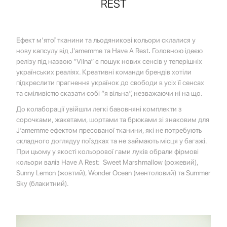
REST
Ефект м’ятої тканини та льодяникові кольори склалися у
нову капсулу від
J'amemme
та
Have A Rest
.
Головною ідеєю
релізу під назвою “Vilna” є пошук нових сенсів у теперішніх
українських реаліях. Креативні команди брендів хотіли
підкреслити прагнення українок до свободи в усіх її сенсах
та сміливістю сказати собі “я вільна”, незважаючи ні на що.
До колаборації увійшли легкі бавовняні комплекти з
сорочками, жакетами, шортами та брюками зі знаковим для
J’amemme ефектом пресованої тканини, які не потребують
складного доглядуу поїздках та не займають місця у багажі.
При цьому у якості кольорової гами луків обрали фірмові
кольори валіз Have A Rest: Sweet Marshmallow (рожевий),
Sunny Lemon (жовтий), Wonder Ocean (ментоловий) та Summer
Sky (блакитний).