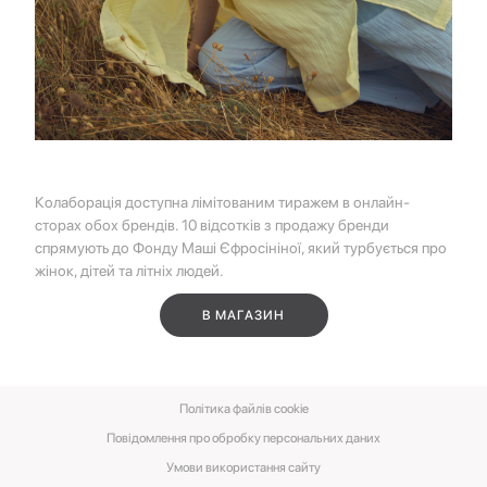
Колаборація доступна лімітованим тиражем в онлайн-
сторах обох брендів. 10 відсотків з продажу бренди
спрямують до Фонду Маші Єфросініної, який турбується про
жінок, дітей та літніх людей.
В МАГАЗИН
Політика файлів cookie
Повідомлення про обробку персональних даних
Умови використання сайту