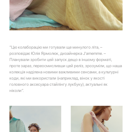
“Цю колаборацію ми готували ще минулого літа, –
розповідає Юлія Ярмолюк, дизайнерка J'amemme. –
Планували зробити цей запуск дещо в іншому форматі,
проте зараз, переосмисливши цей реліз, зрозуміли, що наша
колекція наділена новими важливими сенсами, а культурні
коди, які ми використали (наприклад, вінок у якості
головного аксесуара стайлінгу лукбуку), актуальні як
ніколи”.