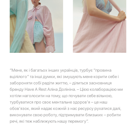
“Мене, як і багатьох інших українців, турбує “провина
вцілілого” та інші думки, які змушують мене корити себе і
забороняти собі радіти життю,
– ділиться засновниця
бренду
Have A Rest Аліна Долініна
. –
Цією колаборацією ми
хотіли наголосити на тому, що почувати себе вільною,
турбуватися про своє ментальне здоров’я – це наш
обов’язок, який надає кожній з нас ресурсу рухатися далі,
виконувати свою роботу, підтримувати близьких – робити
речі, які теж наближують нашу перемогу”.