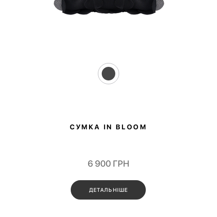
💌 Долучайся до спільноти Have A Rest!
Підпишись на наші новини та отримай
знижку -10%
на першу покупку
СУМКА IN BLOOM
6 900
ГРН
ДЕТАЛЬНІШЕ