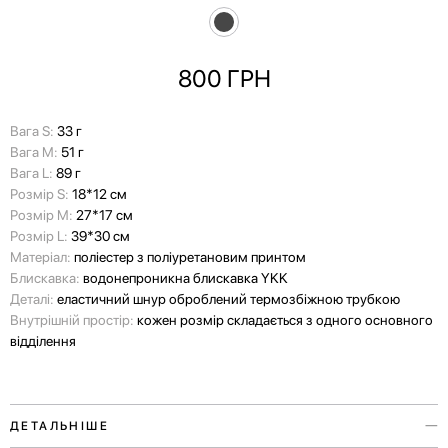
800
ГРН
Вага S:
33 г
Вага M:
51 г
Вага L:
89 г
Розмір S:
18*12 см
Розмір M:
27*17 см
Розмір L:
39*30 см
Матеріал:
поліестер з поліуретановим принтом
Блискавка:
водонепроникна блискавка YKK
Деталі:
еластичний шнур оброблений термозбіжною трубкою
Внутрішній простір:
кожен розмір складається з одного основного
відділення
ДЕТАЛЬНІШЕ