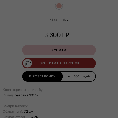
ХS/S
M/L
3 600
ГРН
КУПИТИ
ЗРОБИТИ ПОДАРУНОК
В РОЗСТРОЧКУ
від
360
грн/міс
Характеристики виробу:
Склад:
бавовна 100%
Заміри виробу:
Обхват талії:
72 см
Обхват стегон:
114 см