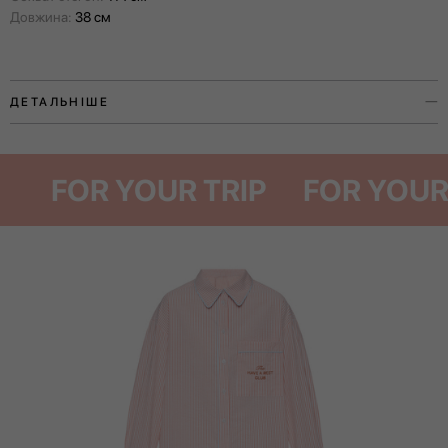
Довжина:
38 см
ДЕТАЛЬНІШЕ
Шорти з колекції The Have A Rest Club — універсальний елемент
гардеробу, що об’єднує людей, які знаходять задоволення у
FOR YOUR TRIP
FOR Y
простих моментах: повільних ранках, вікендах за містом чи теплій
тиші літнього вечора.
Виготовлені з натуральної бавовни, мають комфортну довжину та
вільний крій, який не сковує рухів. Представлені у двох розмірах та
прикрашені вишивкою The Have A Rest Club.
Шорти зручно поєднуються з іншими речами колекції в капсулу, але
так само легко доповнять будь-який гардероб окремо.