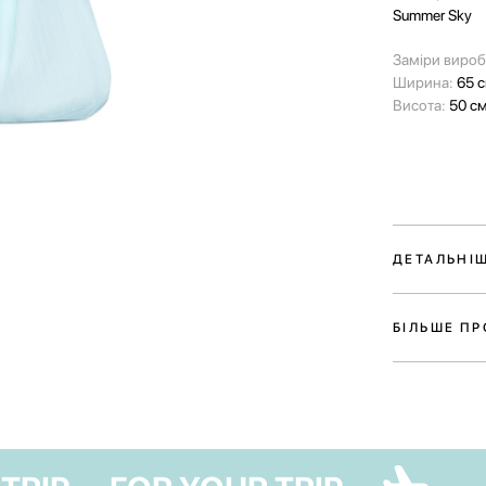
Summer Sky
Заміри вироб
Ширина:
65 
Висота:
50 с
ДЕТАЛЬНІ
Бавовняна су
зручний аксе
БІЛЬШЕ П
будь-який обр
прогулянки др
парку.
Сумка виконан
чотирьох кол
Marshmallow,