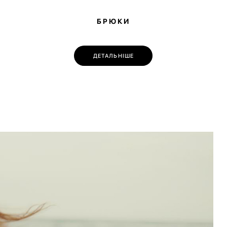
БРЮКИ
💌 Долучайся до спільноти Have A Rest!
Підпишись на наші новини та отримай
знижку -10%
на першу покупку
ДЕТАЛЬНІШЕ