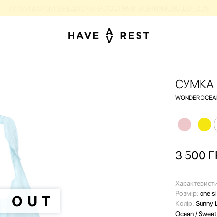
КУПУЙ ВАЛІЗИ З НЕДОСКОНАЛОСТЯМИ ЗІ ЗНИЖКОЮ ДО -25%
СУМКА
WONDER OCEA
3 500
Г
Характеристи
Розмір:
one s
D OUT
Колір:
Sunny 
Ocean / Sweet