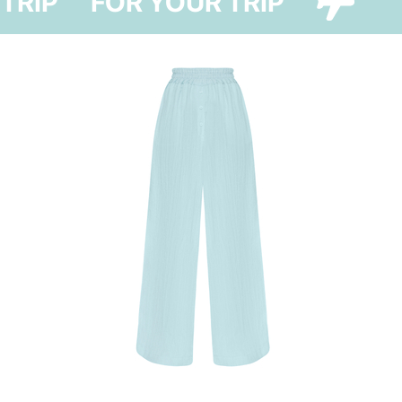
FOR YOUR TRIP
FOR YOUR TRI
тканини ти з
без страху ск
Ідеально доп
шортами/брюк