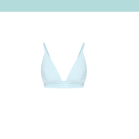
P
можеш не перейматися, що вона зімнеться та
ласти у валізу або сумку під час подорожі.
овніть образ з сорочкою/жакетом, топом,
ами колекції "Vilna".