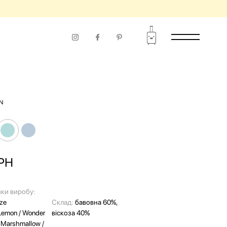
N
РН
ки виробу:
ize
Склад:
бавовна 60%,
Lemon / Wonder
віскоза 40%
 Marshmallow /