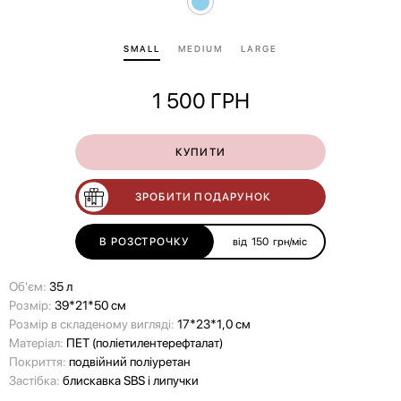
SMALL
MEDIUM
LARGE
1 500
ГРН
КУПИТИ
ЗРОБИТИ ПОДАРУНОК
В РОЗСТРОЧКУ
від
150
грн/міс
Об'єм:
35 л
Розмір:
39*21*50 см
Розмір в складеному вигляді:
17*23*1,0 см
Матеріал:
ПЕТ (поліетилентерефталат)
Покриття:
подвійний поліуретан
Застібка:
блискавка SBS і липучки