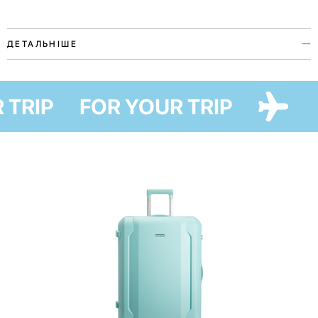
ДЕТАЛЬНІШЕ
Захисний чохол з патріотичної колекції аксесуарів My home
створено з любов'ю до України в колаборації з українською
R TRIP
FOR YOUR TRIP
художницею Марією Лапко. Ця колекція — наша підтримка
кожному, хто вимушено покинув домівку та мріє повернутися
додому, та бажання допомогти вам без зайвих слів розказати
звідки ви або кого підтримуєте.
Чохол надійно захистить валізу під час подорожі від бруду й
подряпин та не завадить її легкому транспортуванню, завдяки
ергономічним вирізам для верхньої і бокової ручок. Він також
допоможе заощадити на пакуванні та стане екологічною заміною
пластиковій плівці, у яку пакують валізи в аеропортах. А завдяки
оригінальному дизайну ви легко ідентифікуєте свою валізу з-поміж
інших.
Аксесуар легкий у догляді — за потреби періть у пральній машині за
температури до 40 градусів.